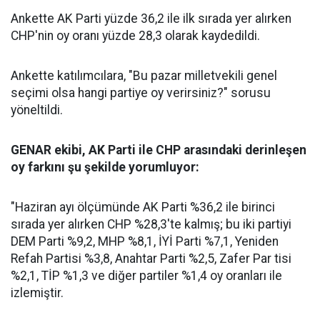
Ankette AK Parti yüzde 36,2 ile ilk sırada yer alırken
CHP'nin oy oranı yüzde 28,3 olarak kaydedildi.
Ankette katılımcılara, "Bu pazar milletvekili genel
seçimi olsa hangi partiye oy verirsiniz?" sorusu
yöneltildi.
GENAR ekibi, AK Parti ile CHP arasındaki derinleşen
oy farkını şu şekilde yorumluyor:
"Haziran ayı ölçümünde AK Parti %36,2 ile birinci
sırada yer alırken CHP %28,3'te kalmış; bu iki partiyi
DEM Parti %9,2, MHP %8,1, İYİ Parti %7,1, Yeniden
Refah Partisi %3,8, Anahtar Parti %2,5, Zafer Par tisi
%2,1, TİP %1,3 ve diğer partiler %1,4 oy oranları ile
izlemiştir.