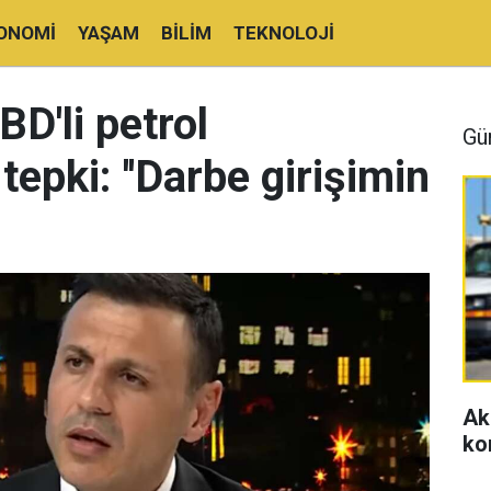
ONOMI
YAŞAM
BILIM
TEKNOLOJI
BD'li petrol
Gü
tepki: ''Darbe girişimin
Ak
ko