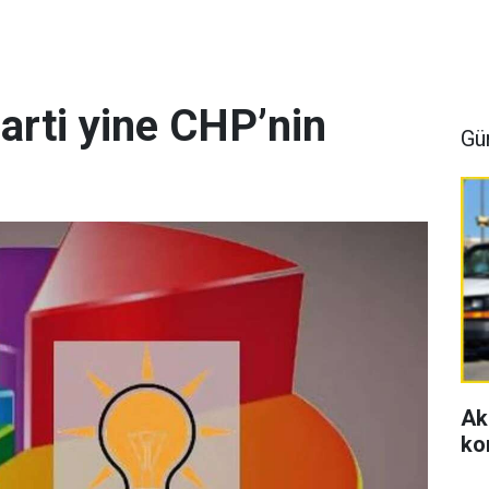
arti yine CHP’nin
Gü
Ak
ko