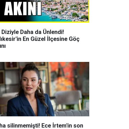
r Diziyle Daha da Ünlendi!
lıkesir'in En Güzel İlçesine Göç
ını
ha silinmemişti! Ece İrtem'in son