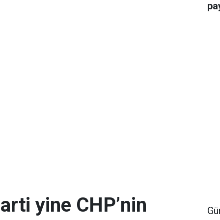
pay
arti yine CHP’nin
Gü