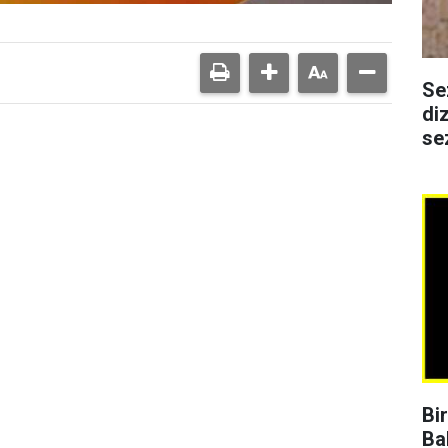
Se
di
se
Bi
Ba