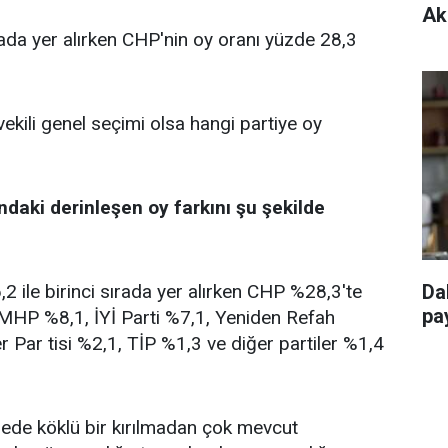
Ak
rada yer alırken CHP'nin oy oranı yüzde 28,3
vekili genel seçimi olsa hangi partiye oy
ndaki derinleşen oy farkını şu şekilde
 ile birinci sırada yer alırken CHP %28,3'te
Da
pay
, MHP %8,1, İYİ Parti %7,1, Yeniden Refah
r Par tisi %2,1, TİP %1,3 ve diğer partiler %1,4
ngede köklü bir kırılmadan çok mevcut