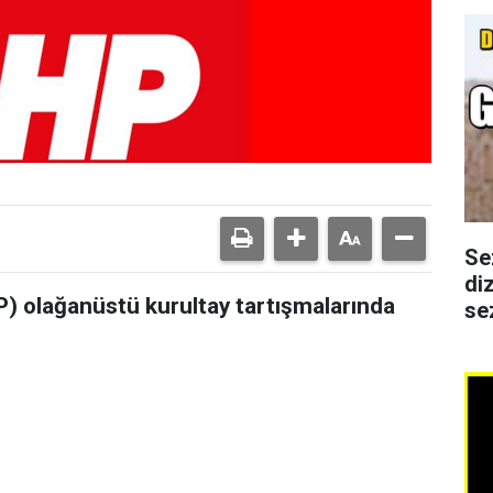
Se
di
P) olağanüstü kurultay tartışmalarında
se