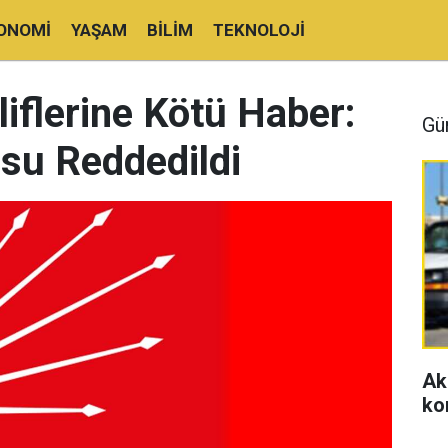
ONOMI
YAŞAM
BILIM
TEKNOLOJI
iflerine Kötü Haber:
Gü
su Reddedildi
Ak
ko