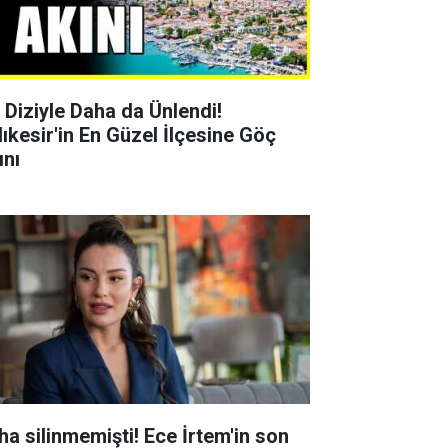
r Diziyle Daha da Ünlendi!
lıkesir'in En Güzel İlçesine Göç
ını
ha silinmemişti! Ece İrtem'in son