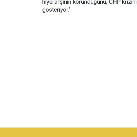
hiyerarşinin korunduğunu, CHP krizin
gösteriyor."