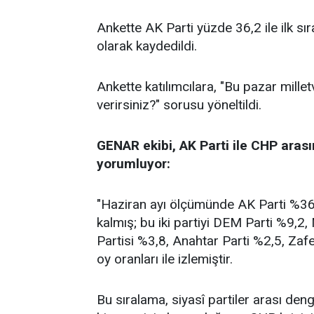
Ankette AK Parti yüzde 36,2 ile ilk sı
olarak kaydedildi.
Ankette katılımcılara, "Bu pazar millet
verirsiniz?" sorusu yöneltildi.
GENAR ekibi, AK Parti ile CHP arası
yorumluyor:
"Haziran ayı ölçümünde AK Parti %36,2
kalmış; bu iki partiyi DEM Parti %9,2
Partisi %3,8, Anahtar Parti %2,5, Zafe
oy oranları ile izlemiştir.
Bu sıralama, siyasî partiler arası de