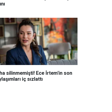
ını
ha silinmemişti! Ece İrtem'in son
laşımları iç sızlattı