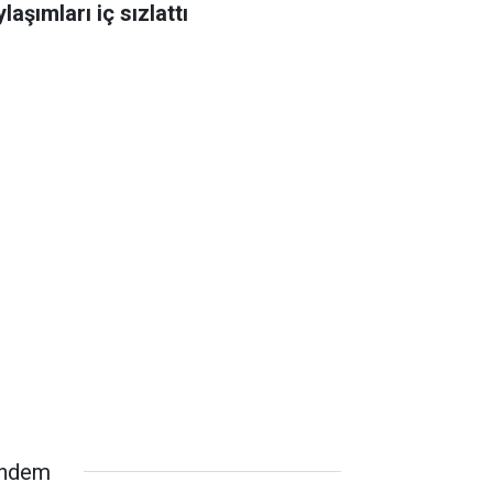
laşımları iç sızlattı
ndem