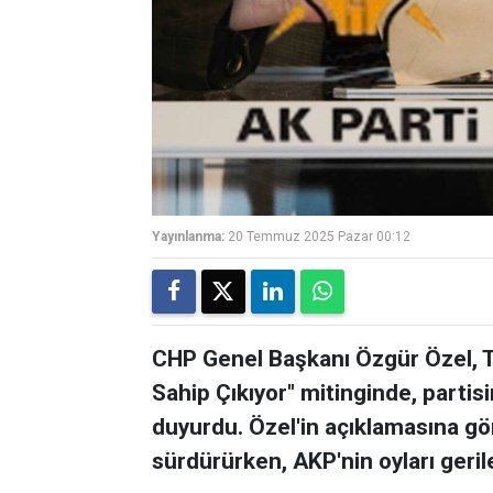
Yayınlanma:
20 Temmuz 2025 Pazar 00:12
CHP Genel Başkanı Özgür Özel, T
Sahip Çıkıyor" mitinginde, parti
duyurdu. Özel'in açıklamasına gör
sürdürürken, AKP'nin oyları geril