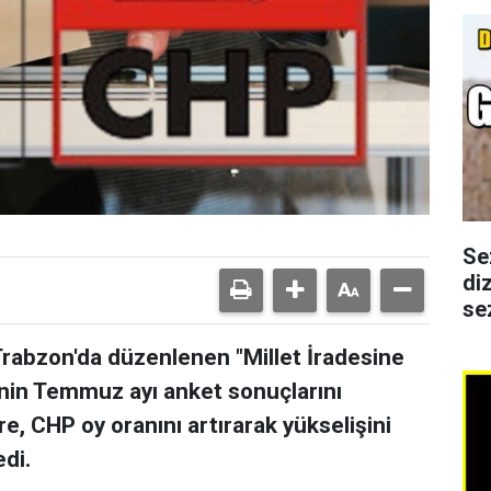
Se
di
se
rabzon'da düzenlenen "Millet İradesine
sinin Temmuz ayı anket sonuçlarını
e, CHP oy oranını artırarak yükselişini
edi.