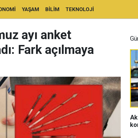
ONOMI
YAŞAM
BILIM
TEKNOLOJI
uz ayı anket
Gü
adı: Fark açılmaya
Ak
ko