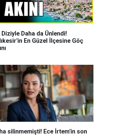
r Diziyle Daha da Ünlendi!
lıkesir'in En Güzel İlçesine Göç
ını
ha silinmemişti! Ece İrtem'in son