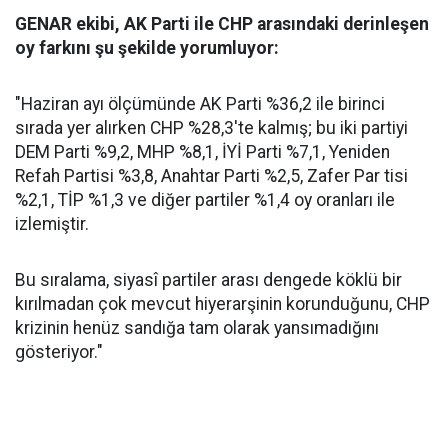
GENAR ekibi, AK Parti ile CHP arasındaki derinleşen
oy farkını şu şekilde yorumluyor:
"Haziran ayı ölçümünde AK Parti %36,2 ile birinci
sırada yer alırken CHP %28,3'te kalmış; bu iki partiyi
DEM Parti %9,2, MHP %8,1, İYİ Parti %7,1, Yeniden
Refah Partisi %3,8, Anahtar Parti %2,5, Zafer Par tisi
%2,1, TİP %1,3 ve diğer partiler %1,4 oy oranları ile
izlemiştir.
Bu sıralama, siyasî partiler arası dengede köklü bir
kırılmadan çok mevcut hiyerarşinin korunduğunu, CHP
krizinin henüz sandığa tam olarak yansımadığını
gösteriyor."