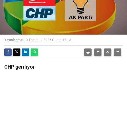
Yayınlanma:
10 Temmuz 2026 Cuma 13:13
CHP geriliyor