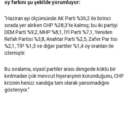
oy farkını şu şekilde yorumluyor:
"Haziran ayı ölçümünde AK Parti %36,2 ile birinci
sırada yer alırken CHP %28,3'te kalmış; bu iki partiyi
DEM Parti %9,2, MHP %8,1, İYİ Parti %7,1, Yeniden
Refah Partisi %3,8, Anahtar Parti %2,5, Zafer Par tisi
%2,1, TİP %1,3 ve diğer partiler %1,4 oy oranları ile
izlemiştir.
Bu sıralama, siyasî partiler arası dengede köklü bir
kırılmadan çok mevcut hiyerarşinin korunduğunu, CHP
krizinin henüz sandığa tam olarak yansımadığını
gösteriyor."