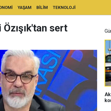
ONOMI
YAŞAM
BILIM
TEKNOLOJI
 Özışık'tan sert
Gü
Ak
ko