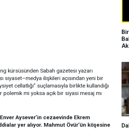
Bi
Ba
Ak
ing kürsüsünden Sabah gazetesi yazarı
siyaset–medya ilişkileri açısından yeni bir
aysiyet cellatlığı” suçlamasıyla birlikte kullandığı
ir polemik mi yoksa açık bir siyasi mesaj mı
 Enver Aysever’in cezaevinde Ekrem
 iddialar yer alıyor. Mahmut Övür’ün köşesine
Da