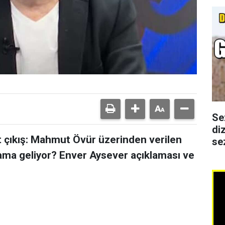
Se
di
t çıkış: Mahmut Övür üzerinden verilen
se
ama geliyor? Enver Aysever açıklaması ve