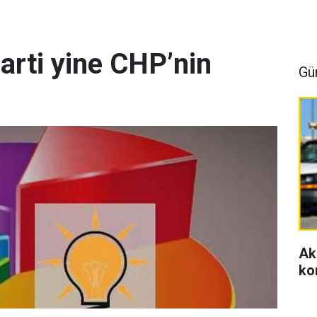
arti yine CHP’nin
Gü
Ak
ko