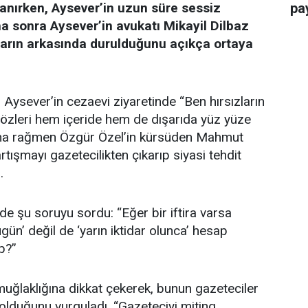
nlanırken, Aysever’in uzun süre sessiz
pay
a sonra Aysever’in avukatı Mikayil Dilbaz
aların arkasında durulduğunu açıkça ortaya
 Aysever’in cezaevi ziyaretinde “Ben hırsızların
 sözleri hem içeride hem de dışarıda yüz yüze
 Buna rağmen Özgür Özel’in kürsüden Mahmut
rtışmayı gazetecilikten çıkarıp siyasi tehdit
.
de şu soruyu sordu: “Eğer bir iftira varsa
ün’ değil de ‘yarın iktidar olunca’ hesap
p?”
muğlaklığına dikkat çekerek, bunun gazeteciler
 olduğunu vurguladı. “Gazeteciyi miting