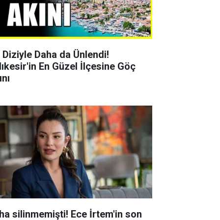
r Diziyle Daha da Ünlendi!
lıkesir'in En Güzel İlçesine Göç
ını
ha silinmemişti! Ece İrtem'in son