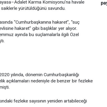
 Anayasa–Adalet Karma Komisyonu’na havale
pay
i saiklerle yürütüldüğünü savundu.
rasında “Cumhurbaşkanına hakaret”, “suç
isine hakaret” gibi başlıklar yer alıyor.
emmuz ayında bu suçlamalarla ilgili Özel
tı.
. 2020 yılında, dönemin Cumhurbaşkanlığı
elik açıklamaları nedeniyle de benzer bir fezleke
işti.
kındaki fezleke sayısının yeniden artabileceği