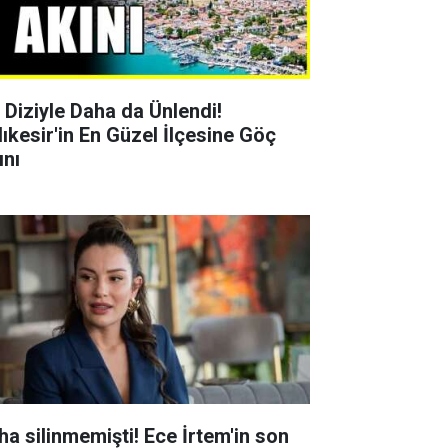
r Diziyle Daha da Ünlendi!
lıkesir'in En Güzel İlçesine Göç
ını
ha silinmemişti! Ece İrtem'in son