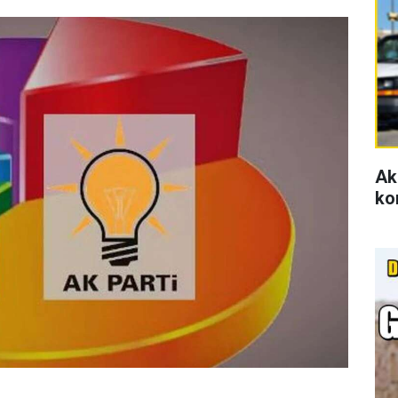
Ak
ko