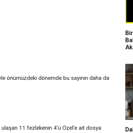
Bi
Ba
Ak
eniyle önümüzdeki dönemde bu sayının daha da
 ulaşan 11 fezlekenin 4’ü Özel’e ait dosya
Da