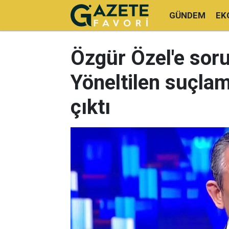
GÜNDEM
EK
Özgür Özel'e sor
Yöneltilen suçlam
çıktı