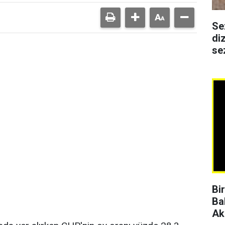
Se
di
se
Bi
Ba
Ak