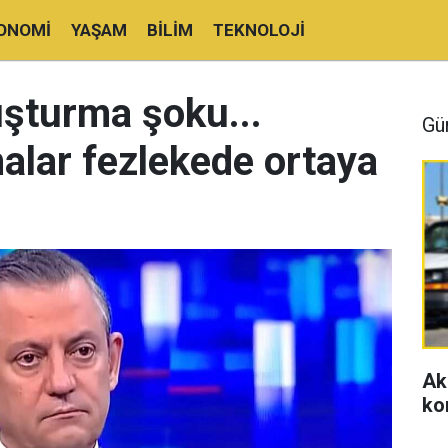
ONOMI
YAŞAM
BILIM
TEKNOLOJI
uşturma şoku...
Gü
alar fezlekede ortaya
Ak
ko