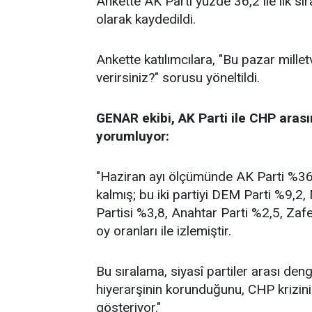
Ankette AK Parti yüzde 36,2 ile ilk sı
olarak kaydedildi.
Ankette katılımcılara, "Bu pazar millet
verirsiniz?" sorusu yöneltildi.
GENAR ekibi, AK Parti ile CHP arası
yorumluyor:
"Haziran ayı ölçümünde AK Parti %36,2
kalmış; bu iki partiyi DEM Parti %9,2
Partisi %3,8, Anahtar Parti %2,5, Zafe
oy oranları ile izlemiştir.
Bu sıralama, siyasî partiler arası de
hiyerarşinin korunduğunu, CHP krizin
gösteriyor."