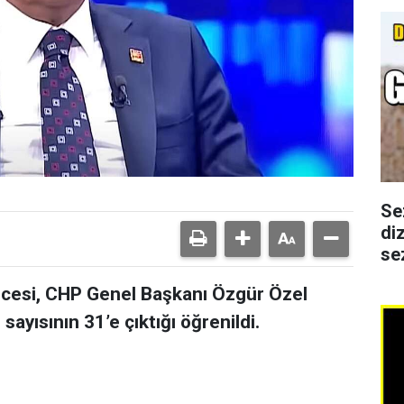
Se
di
se
ncesi, CHP Genel Başkanı Özgür Özel
ayısının 31’e çıktığı öğrenildi.