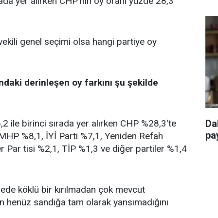
rada yer alırken CHP'nin oy oranı yüzde 28,3
vekili genel seçimi olsa hangi partiye oy
ndaki derinleşen oy farkını şu şekilde
 ile birinci sırada yer alırken CHP %28,3'te
Da
pay
, MHP %8,1, İYİ Parti %7,1, Yeniden Refah
r Par tisi %2,1, TİP %1,3 ve diğer partiler %1,4
ngede köklü bir kırılmadan çok mevcut
in henüz sandığa tam olarak yansımadığını