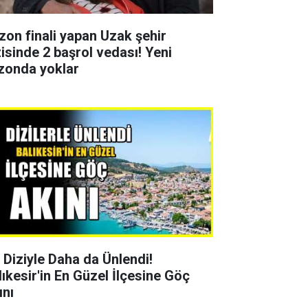
zon finali yapan Uzak şehir
zisinde 2 başrol vedası! Yeni
zonda yoklar
r Diziyle Daha da Ünlendi!
lıkesir'in En Güzel İlçesine Göç
ını