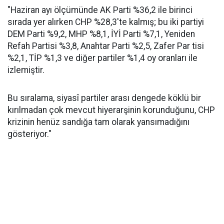
"Haziran ayı ölçümünde AK Parti %36,2 ile birinci
sırada yer alırken CHP %28,3'te kalmış; bu iki partiyi
DEM Parti %9,2, MHP %8,1, İYİ Parti %7,1, Yeniden
Refah Partisi %3,8, Anahtar Parti %2,5, Zafer Par tisi
%2,1, TİP %1,3 ve diğer partiler %1,4 oy oranları ile
izlemiştir.
Bu sıralama, siyasî partiler arası dengede köklü bir
kırılmadan çok mevcut hiyerarşinin korunduğunu, CHP
krizinin henüz sandığa tam olarak yansımadığını
gösteriyor."