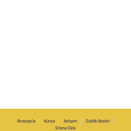
Anasayfa
Künye
İletişim
Gizlilik İlkeleri
Sitene Ekle