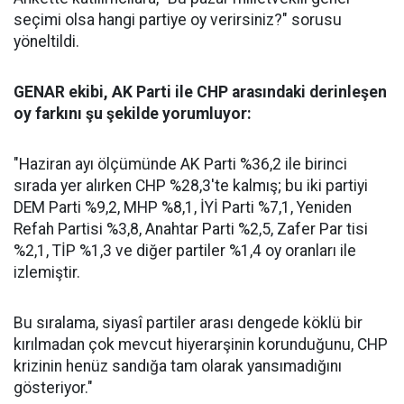
seçimi olsa hangi partiye oy verirsiniz?" sorusu
yöneltildi.
GENAR ekibi, AK Parti ile CHP arasındaki derinleşen
oy farkını şu şekilde yorumluyor:
"Haziran ayı ölçümünde AK Parti %36,2 ile birinci
sırada yer alırken CHP %28,3'te kalmış; bu iki partiyi
DEM Parti %9,2, MHP %8,1, İYİ Parti %7,1, Yeniden
Refah Partisi %3,8, Anahtar Parti %2,5, Zafer Par tisi
%2,1, TİP %1,3 ve diğer partiler %1,4 oy oranları ile
izlemiştir.
Bu sıralama, siyasî partiler arası dengede köklü bir
kırılmadan çok mevcut hiyerarşinin korunduğunu, CHP
krizinin henüz sandığa tam olarak yansımadığını
gösteriyor."