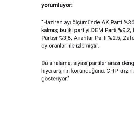
yorumluyor:
"Haziran ayı ölçümünde AK Parti %36,2
kalmış; bu iki partiyi DEM Parti %9,2
Partisi %3,8, Anahtar Parti %2,5, Zafe
oy oranları ile izlemiştir.
Bu sıralama, siyasî partiler arası de
hiyerarşinin korunduğunu, CHP krizin
gösteriyor."