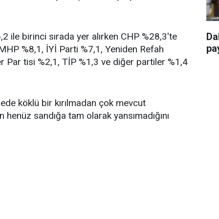
 ile birinci sırada yer alırken CHP %28,3'te
Da
pay
, MHP %8,1, İYİ Parti %7,1, Yeniden Refah
r Par tisi %2,1, TİP %1,3 ve diğer partiler %1,4
ngede köklü bir kırılmadan çok mevcut
in henüz sandığa tam olarak yansımadığını