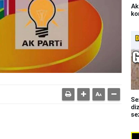
Ak
ko
Se
di
se