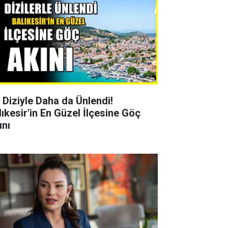
r Diziyle Daha da Ünlendi!
lıkesir'in En Güzel İlçesine Göç
ını