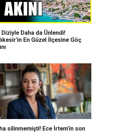
r Diziyle Daha da Ünlendi!
lıkesir'in En Güzel İlçesine Göç
ını
ha silinmemişti! Ece İrtem'in son