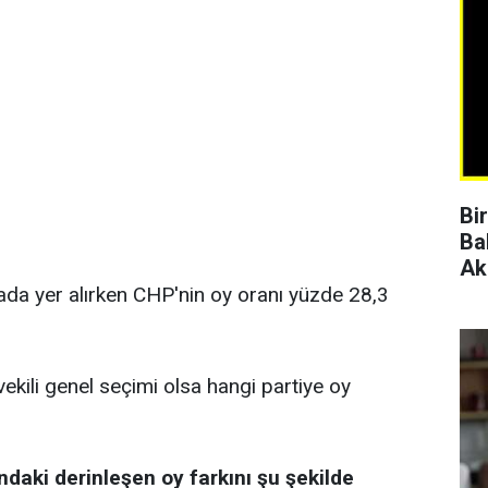
Bi
Ba
Ak
rada yer alırken CHP'nin oy oranı yüzde 28,3
vekili genel seçimi olsa hangi partiye oy
ndaki derinleşen oy farkını şu şekilde