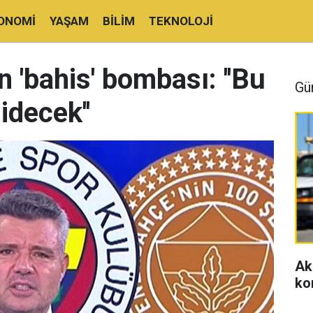
ONOMI
YAŞAM
BILIM
TEKNOLOJI
n 'bahis' bombası: ''Bu
Gü
idecek''
Ak
ko