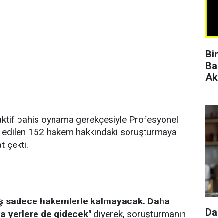
Bi
Ba
Ak
aktif bahis oynama gerekçesiyle Profesyonel
vk edilen 152 hakem hakkındaki soruşturmaya
t çekti.
iş sadece hakemlerle kalmayacak. Daha
Da
ka yerlere de gidecek"
diyerek, soruşturmanın