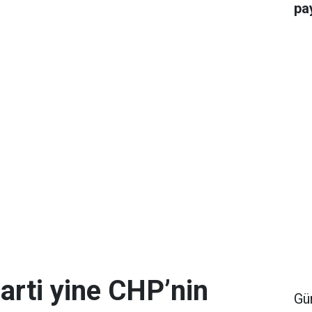
pay
arti yine CHP’nin
Gü