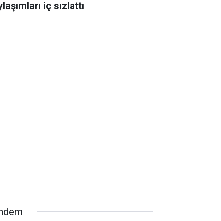
laşımları iç sızlattı
ndem