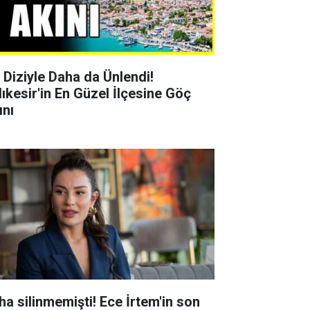
r Diziyle Daha da Ünlendi!
lıkesir'in En Güzel İlçesine Göç
ını
ha silinmemişti! Ece İrtem'in son