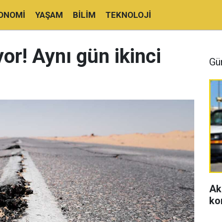
ONOMI
YAŞAM
BILIM
TEKNOLOJI
or! Aynı gün ikinci
Gü
Ak
ko