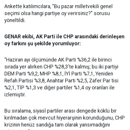
Ankette katılımcılara, "Bu pazar milletvekili genel
seçimi olsa hangi partiye oy verirsiniz?" sorusu
yöneltildi.
GENAR ekibi, AK Parti ile CHP arasındaki derinleşen
oy farkını şu şekilde yorumluyor:
"Haziran ayı ölçümünde AK Parti %36,2 ile birinci
sırada yer alırken CHP %28,3'te kalmış; bu iki partiyi
DEM Parti %9,2, MHP %8,1, İYİ Parti %7,1, Yeniden
Refah Partisi %3,8, Anahtar Parti %2,5, Zafer Par tisi
%2,1, TİP %1,3 ve diğer partiler %1,4 oy oranları ile
izlemiştir.
Bu sıralama, siyasî partiler arası dengede köklü bir
kırılmadan çok mevcut hiyerarşinin korunduğunu, CHP
krizinin henüz sandığa tam olarak yansımadığını