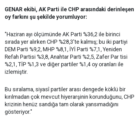
GENAR ekibi, AK Parti ile CHP arasındaki derinleşen
oy farkını şu şekilde yorumluyor:
"Haziran ayı ölçümünde AK Parti %36,2 ile birinci
sırada yer alırken CHP %28,3'te kalmış; bu iki partiyi
DEM Parti %9,2, MHP %8,1, İYİ Parti %7,1, Yeniden
Refah Partisi %3,8, Anahtar Parti %2,5, Zafer Par tisi
%2,1, TİP %1,3 ve diğer partiler %1,4 oy oranları ile
izlemiştir.
Bu sıralama, siyasî partiler arası dengede köklü bir
kırılmadan çok mevcut hiyerarşinin korunduğunu, CHP
krizinin henüz sandığa tam olarak yansımadığını
gösteriyor."