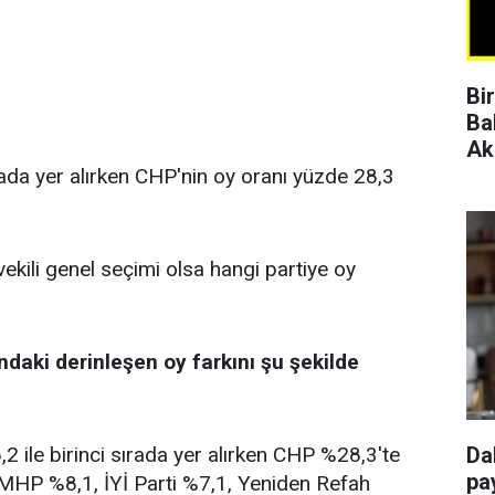
Bi
Ba
Ak
rada yer alırken CHP'nin oy oranı yüzde 28,3
vekili genel seçimi olsa hangi partiye oy
ndaki derinleşen oy farkını şu şekilde
 ile birinci sırada yer alırken CHP %28,3'te
Da
pay
, MHP %8,1, İYİ Parti %7,1, Yeniden Refah