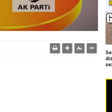
Se
di
se