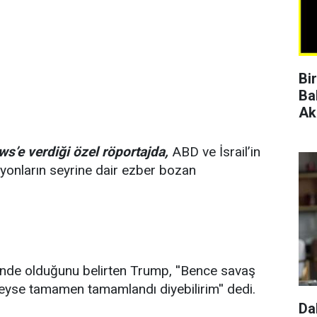
Bi
Ba
Ak
s’e verdiği özel röportajda,
ABD ve İsrail’in
syonların seyrine dair ezber bozan
sinde olduğunu belirten Trump, ''Bence savaş
eyse tamamen tamamlandı diyebilirim'' dedi.
Da