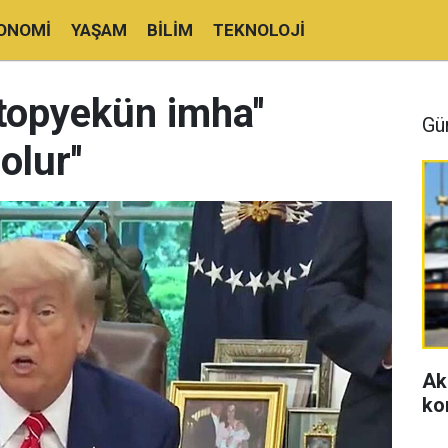
ONOMI
YAŞAM
BILIM
TEKNOLOJI
'topyekün imha''
Gü
olur''
Ak
ko