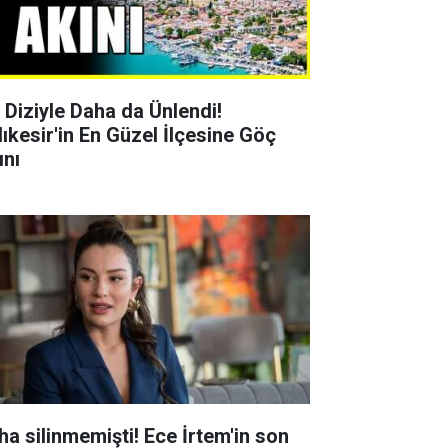
r Diziyle Daha da Ünlendi!
lıkesir'in En Güzel İlçesine Göç
ını
ha silinmemişti! Ece İrtem'in son