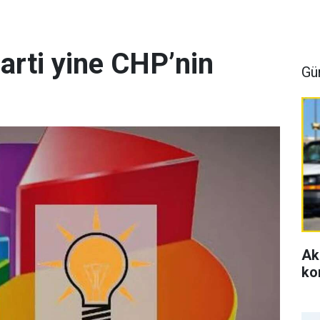
arti yine CHP’nin
Gü
Ak
ko