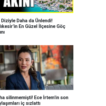
r Diziyle Daha da Ünlendi!
lıkesir'in En Güzel İlçesine Göç
ını
ha silinmemişti! Ece İrtem'in son
laşımları iç sızlattı