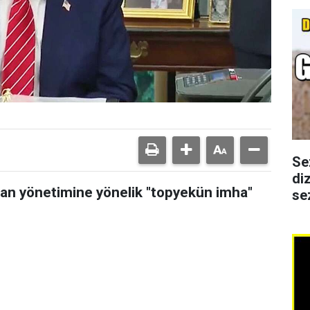
Se
di
an yönetimine yönelik "topyekün imha"
se