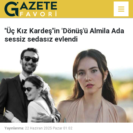
''Üç Kız Kardeş''in 'Dönüş'ü Almila Ada
sessiz sedasız evlendi
Yayınlanma:
22 Haziran 2025 Pazar 01:02