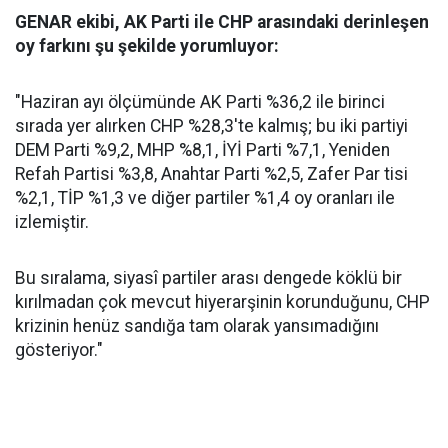
GENAR ekibi, AK Parti ile CHP arasındaki derinleşen
oy farkını şu şekilde yorumluyor:
"Haziran ayı ölçümünde AK Parti %36,2 ile birinci
sırada yer alırken CHP %28,3'te kalmış; bu iki partiyi
DEM Parti %9,2, MHP %8,1, İYİ Parti %7,1, Yeniden
Refah Partisi %3,8, Anahtar Parti %2,5, Zafer Par tisi
%2,1, TİP %1,3 ve diğer partiler %1,4 oy oranları ile
izlemiştir.
Bu sıralama, siyasî partiler arası dengede köklü bir
kırılmadan çok mevcut hiyerarşinin korunduğunu, CHP
krizinin henüz sandığa tam olarak yansımadığını
gösteriyor."