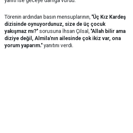
yanıtı ise geceye damga vurdu.
Törenin ardından basın mensuplarının,
''Üç Kız Kardeş
dizisinde oynuyordunuz, size de üç çocuk
yakışmaz mı?''
sorusuna İhsan Çilsal,
''Allah bilir ama
diziye değil, Almila'nın ailesinde çok ikiz var, ona
yorum yaparım.''
yanıtını verdi.