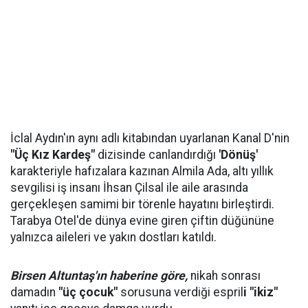
İclal Aydın'ın aynı adlı kitabından uyarlanan Kanal D'nin
"Üç Kız Kardeş"
dizisinde canlandırdığı
'Dönüş'
karakteriyle hafızalara kazınan Almila Ada, altı yıllık
sevgilisi iş insanı İhsan Çilsal ile aile arasında
gerçekleşen samimi bir törenle hayatını birleştirdi.
Tarabya Otel'de dünya evine giren çiftin düğününe
yalnızca aileleri ve yakın dostları katıldı.
Birsen Altuntaş'ın haberine göre,
nikah sonrası
damadın
"üç çocuk"
sorusuna verdiği espril
i "ikiz"