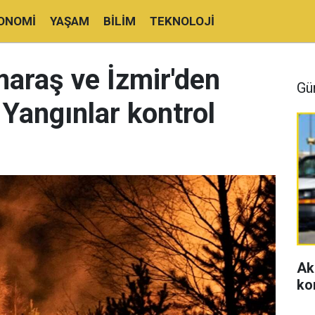
ONOMI
YAŞAM
BILIM
TEKNOLOJI
araş ve İzmir'den
Gü
 Yangınlar kontrol
Ak
ko