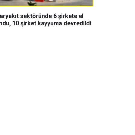
aryakıt sektöründe 6 şirkete el
ndu, 10 şirket kayyuma devredildi
zon finali yapan Uzak şehir
zisinde 2 başrol vedası! Yeni
zonda yoklar