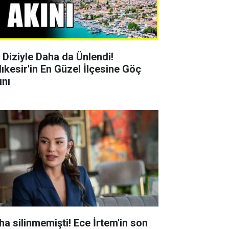
r Diziyle Daha da Ünlendi!
lıkesir'in En Güzel İlçesine Göç
ını
ha silinmemişti! Ece İrtem'in son