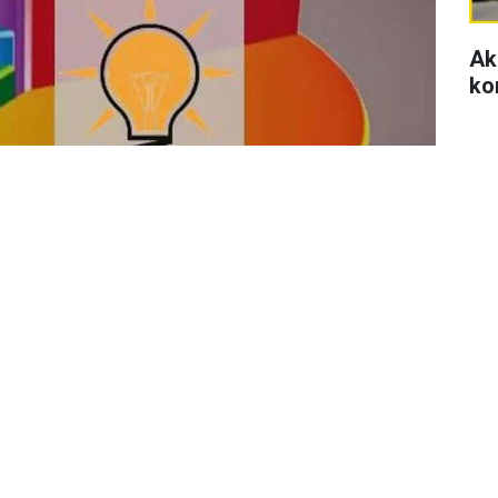
Ak
ko
Se
di
se