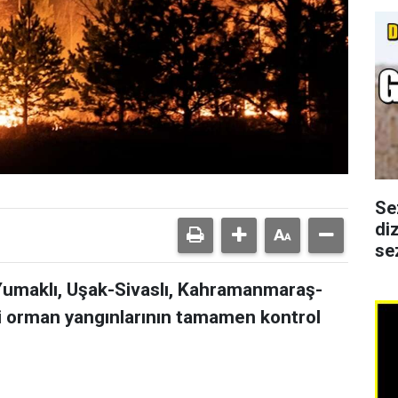
Se
di
se
Yumaklı, Uşak-Sivaslı, Kahramanmaraş-
i orman yangınlarının tamamen kontrol