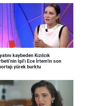
yatını kaybeden Kızılcık
beti'nin Işıl'ı Ece İrtem'in son
portajı yürek burktu