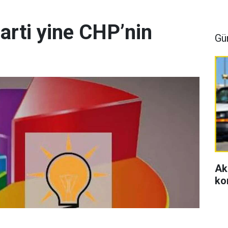
arti yine CHP’nin
Gü
Ak
ko