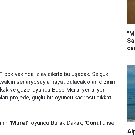
"M
Sa
ca
"
, çok yakında izleyicilerle buluşacak. Selçuk
sak’ın senaryosuyla hayat bulacak olan dizinin
kak ve güzel oyuncu Buse Meral yer alıyor.
lan projede, güçlü bir oyuncu kadrosu dikkat
inin
'Murat'
ı oyuncu Burak Dakak,
'Gönül'
ü ise
Al