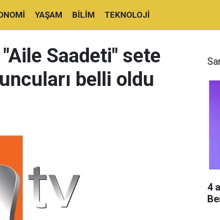
ONOMI
YAŞAM
BILIM
TEKNOLOJI
i "Aile Saadeti" sete
Sa
uncuları belli oldu
4 
Be