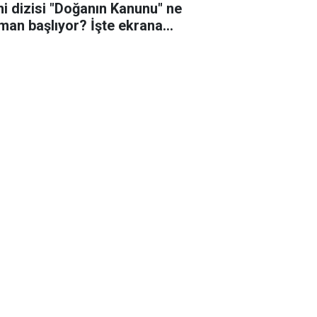
ni dizisi "Doğanın Kanunu" ne
man başlıyor? İşte ekrana
eceği o tarih!