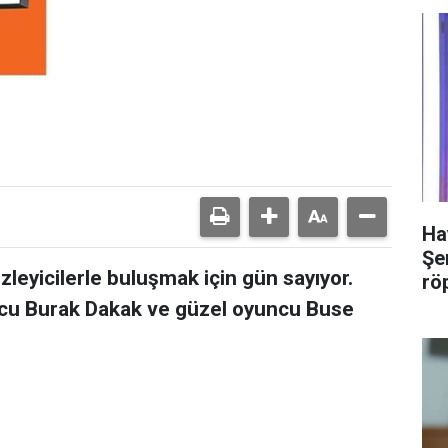
Ha
Şer
 izleyicilerle buluşmak için gün sayıyor.
rö
uncu Burak Dakak ve güzel oyuncu Buse