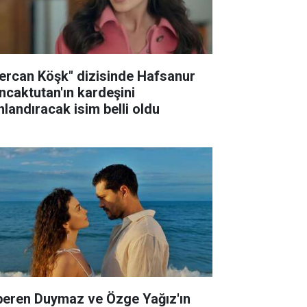
ercan Köşk" dizisinde Hafsanur
ncaktutan'ın kardeşini
nlandıracak isim belli oldu
peren Duymaz ve Özge Yağız'ın