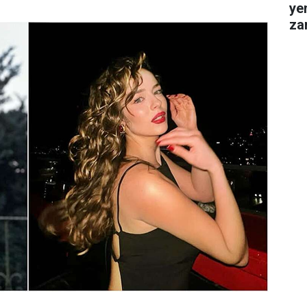
ye
za
gel