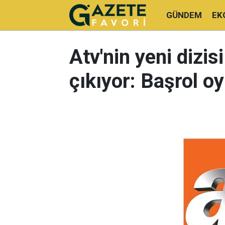
GÜNDEM
EK
Atv'nin yeni dizis
çıkıyor: Başrol oy