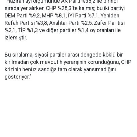
"Haziran ayı ölçümünde AK Parti %36,2 ile birinci
sırada yer alırken CHP %28,3'te kalmış; bu iki partiyi
DEM Parti %9,2, MHP %8,1, İYİ Parti %7,1, Yeniden
Refah Partisi %3,8, Anahtar Parti %2,5, Zafer Par tisi
%2,1, TİP %1,3 ve diğer partiler %1,4 oy oranları ile
izlemiştir.
Bu sıralama, siyasî partiler arası dengede köklü bir
kırılmadan çok mevcut hiyerarşinin korunduğunu, CHP
krizinin henüz sandığa tam olarak yansımadığını
gösteriyor."