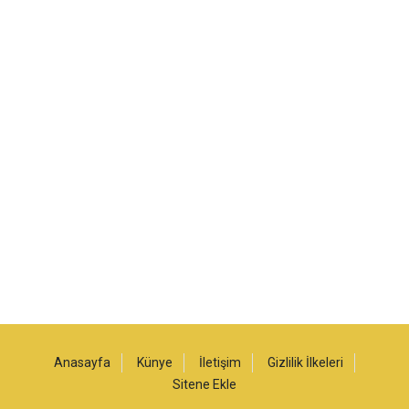
Anasayfa
Künye
İletişim
Gizlilik İlkeleri
Sitene Ekle