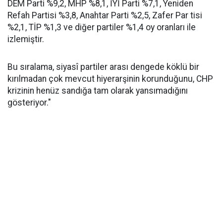
DEM Parti %9,2, MHP %8,1, İYİ Parti %7,1, Yeniden
Refah Partisi %3,8, Anahtar Parti %2,5, Zafer Par tisi
%2,1, TİP %1,3 ve diğer partiler %1,4 oy oranları ile
izlemiştir.
Bu sıralama, siyasî partiler arası dengede köklü bir
kırılmadan çok mevcut hiyerarşinin korunduğunu, CHP
krizinin henüz sandığa tam olarak yansımadığını
gösteriyor."