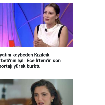
yatını kaybeden Kızılcık
beti'nin Işıl'ı Ece İrtem'in son
portajı yürek burktu