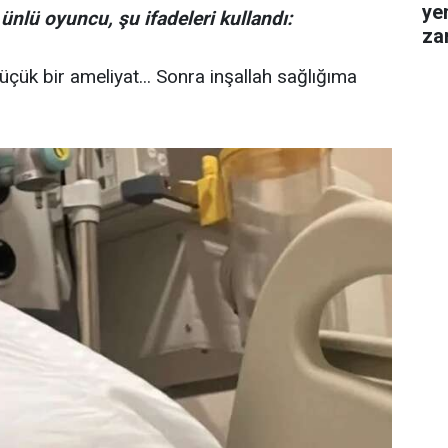
ye
lü oyuncu, şu ifadeleri kullandı:
za
gel
çük bir ameliyat... Sonra inşallah sağlığıma