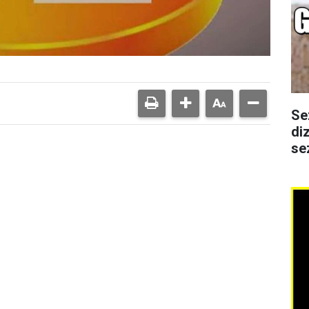
Se
di
se