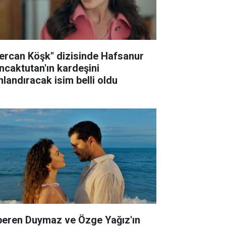
ercan Köşk" dizisinde Hafsanur
ncaktutan'ın kardeşini
nlandıracak isim belli oldu
peren Duymaz ve Özge Yağız'ın