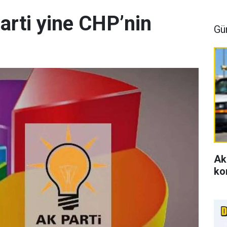
arti yine CHP’nin
Gü
Ak
ko