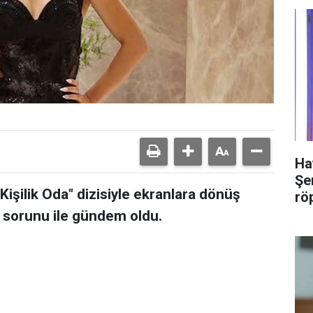
Ha
Şer
işilik Oda" dizisiyle ekranlara dönüş
rö
 sorunu ile gündem oldu.