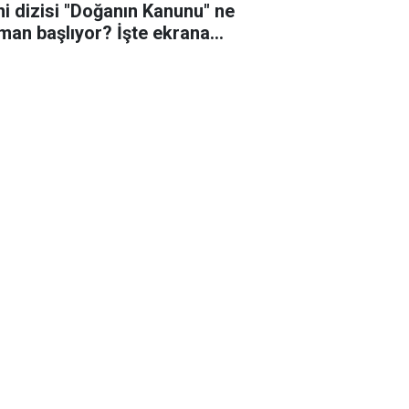
ni dizisi "Doğanın Kanunu" ne
man başlıyor? İşte ekrana
eceği o tarih!