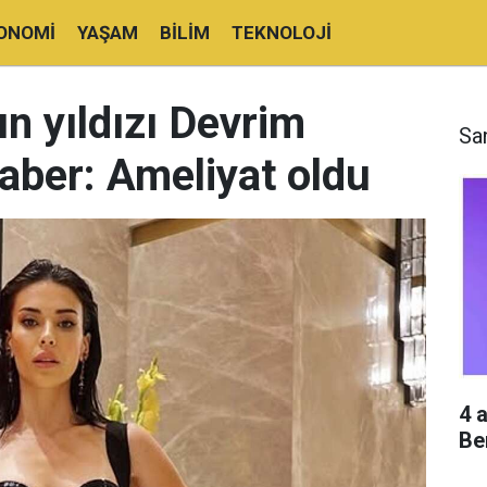
ONOMI
YAŞAM
BILIM
TEKNOLOJI
'nın yıldızı Devrim
Sa
aber: Ameliyat oldu
4 
Be