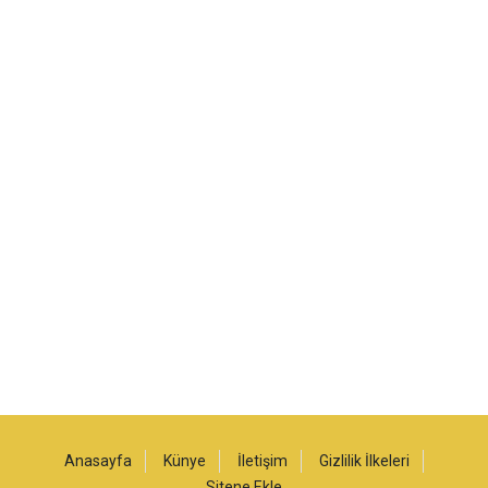
Anasayfa
Künye
İletişim
Gizlilik İlkeleri
Sitene Ekle