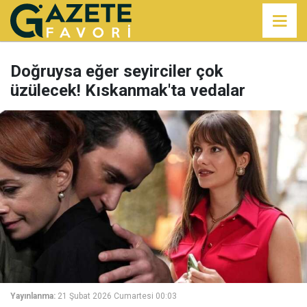
Doğruysa eğer seyirciler çok
üzülecek! Kıskanmak'ta vedalar
Yayınlanma:
21 Şubat 2026 Cumartesi 00:03