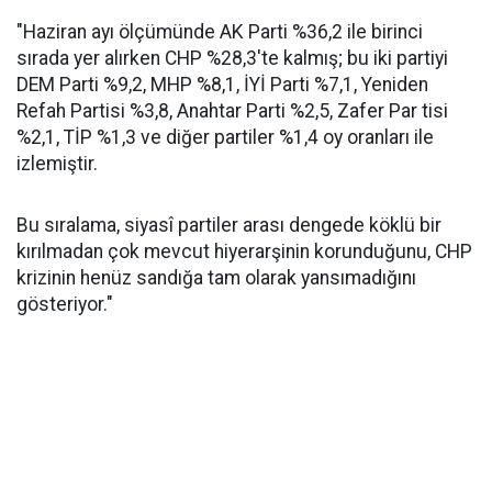
"Haziran ayı ölçümünde AK Parti %36,2 ile birinci
sırada yer alırken CHP %28,3'te kalmış; bu iki partiyi
DEM Parti %9,2, MHP %8,1, İYİ Parti %7,1, Yeniden
Refah Partisi %3,8, Anahtar Parti %2,5, Zafer Par tisi
%2,1, TİP %1,3 ve diğer partiler %1,4 oy oranları ile
izlemiştir.
Bu sıralama, siyasî partiler arası dengede köklü bir
kırılmadan çok mevcut hiyerarşinin korunduğunu, CHP
krizinin henüz sandığa tam olarak yansımadığını
gösteriyor."