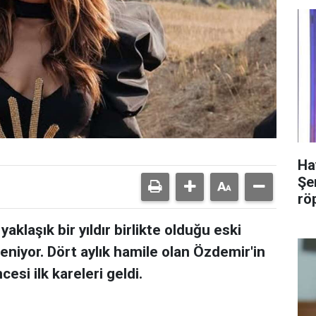
Ha
Şer
rö
laşık bir yıldır birlikte olduğu eski
eniyor. Dört aylık hamile olan Özdemir'in
si ilk kareleri geldi.