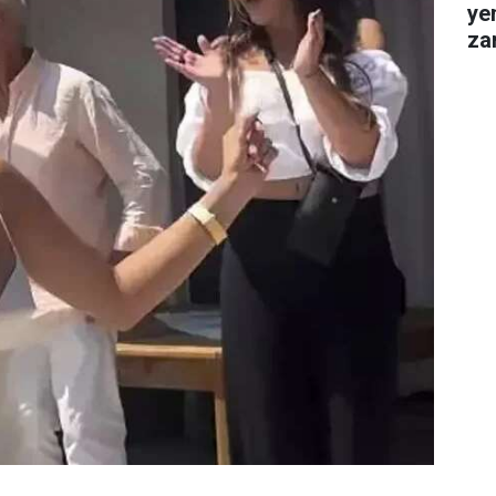
ye
za
gel