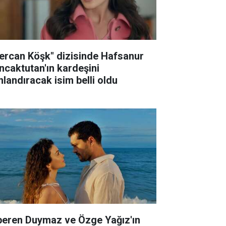
ercan Köşk" dizisinde Hafsanur
ncaktutan'ın kardeşini
nlandıracak isim belli oldu
peren Duymaz ve Özge Yağız'ın