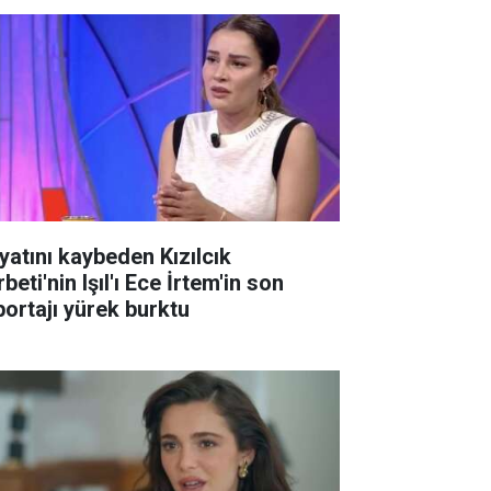
yatını kaybeden Kızılcık
beti'nin Işıl'ı Ece İrtem'in son
portajı yürek burktu