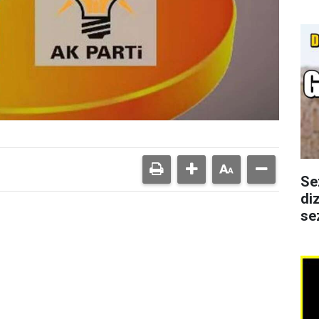
Se
di
se