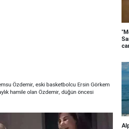
"M
Sa
ca
emsu Özdemir, eski basketbolcu Ersin Görkem
 aylık hamile olan Özdemir, düğün öncesi
Al