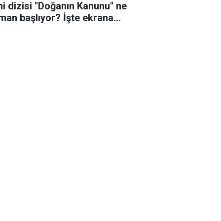
ni dizisi "Doğanın Kanunu" ne
man başlıyor? İşte ekrana
eceği o tarih!