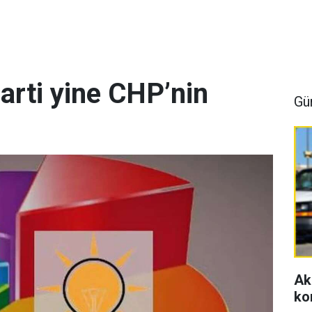
arti yine CHP’nin
Gü
Ak
ko