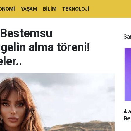
ONOMI
YAŞAM
BILIM
TEKNOLOJI
e Bestemsu
Sa
gelin alma töreni!
ler..
4 
Be