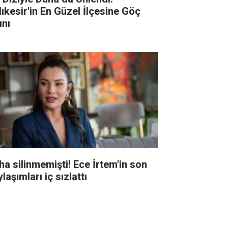
lıkesir'in En Güzel İlçesine Göç
ını
ha silinmemişti! Ece İrtem'in son
laşımları iç sızlattı