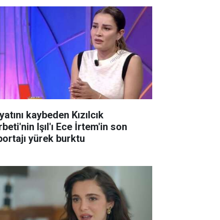
yatını kaybeden Kızılcık
beti'nin Işıl'ı Ece İrtem'in son
portajı yürek burktu