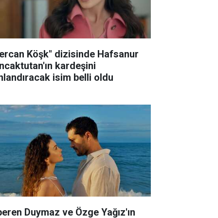
ercan Köşk" dizisinde Hafsanur
ncaktutan'ın kardeşini
nlandıracak isim belli oldu
peren Duymaz ve Özge Yağız'ın