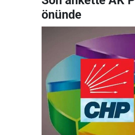
Son ankette AK P
önünde