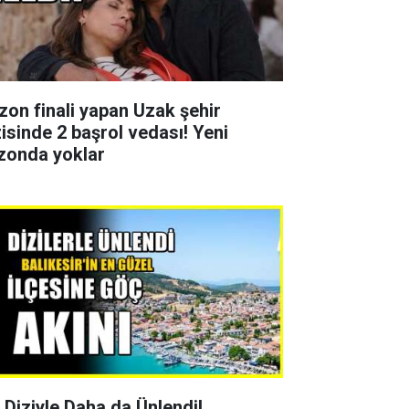
zon finali yapan Uzak şehir
zisinde 2 başrol vedası! Yeni
zonda yoklar
r Diziyle Daha da Ünlendi!