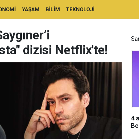
ONOMI
YAŞAM
BILIM
TEKNOLOJI
aygıner’i
Sa
ta" dizisi Netflix'te!
4 
Be