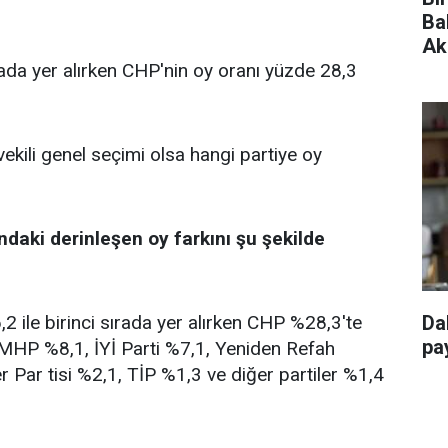
Ba
Ak
rada yer alırken CHP'nin oy oranı yüzde 28,3
vekili genel seçimi olsa hangi partiye oy
ndaki derinleşen oy farkını şu şekilde
 ile birinci sırada yer alırken CHP %28,3'te
Da
pay
, MHP %8,1, İYİ Parti %7,1, Yeniden Refah
r Par tisi %2,1, TİP %1,3 ve diğer partiler %1,4