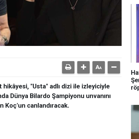
Ha
Şer
hikâyesi, "Usta" adlı dizi ile izleyiciyle
rö
ında Dünya Bilardo Şampiyonu unvanını
in Koç’un canlandıracak.