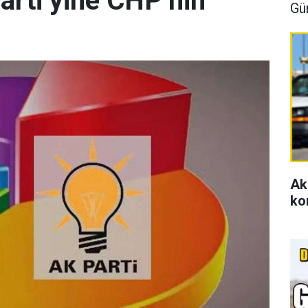
arti yine CHP’nin
Gü
Ak
ko