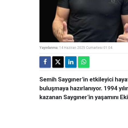
Yayınlanma:
14 Haziran 2025 Cumartesi 01:04
Semih Saygıner’in etkileyici hayat 
buluşmaya hazırlanıyor. 1994 yıl
kazanan Saygıner’in yaşamını Ek