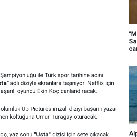
"M
Sa
ca
Şampiyonluğu ile Türk spor tarihine adını
sta"
adlı diziyle ekranlara taşınıyor. Netflix için
başarılı oyuncu Ekin Koç canlandıracak.
ölümlük Up Pictures imzalı diziyi başarılı yazar
men koltuğuna Umur Turagay oturacak.
Al
Koç, yaz sonu
''Usta''
dizisi için sete çıkacak.