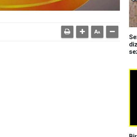
Se
di
se
Bi