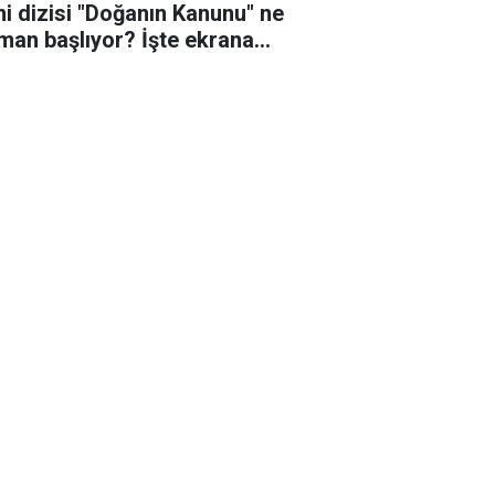
ni dizisi "Doğanın Kanunu" ne
man başlıyor? İşte ekrana
eceği o tarih!