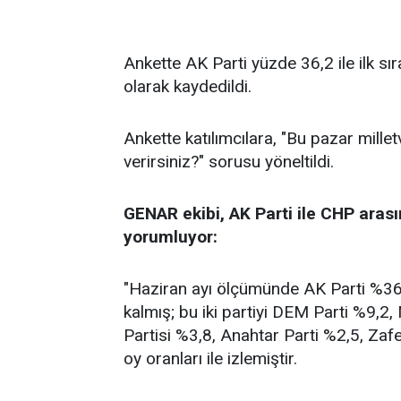
Ankette AK Parti yüzde 36,2 ile ilk sı
olarak kaydedildi.
Ankette katılımcılara, "Bu pazar millet
verirsiniz?" sorusu yöneltildi.
GENAR ekibi, AK Parti ile CHP arası
yorumluyor:
"Haziran ayı ölçümünde AK Parti %36,2
kalmış; bu iki partiyi DEM Parti %9,2
Partisi %3,8, Anahtar Parti %2,5, Zafe
oy oranları ile izlemiştir.