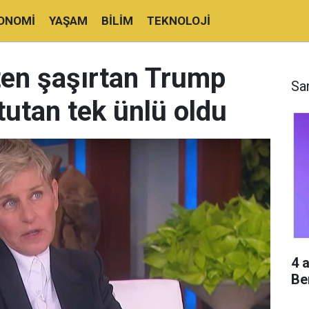
ONOMI
YAŞAM
BILIM
TEKNOLOJI
ten şaşırtan Trump
Sa
tutan tek ünlü oldu
4 
Be