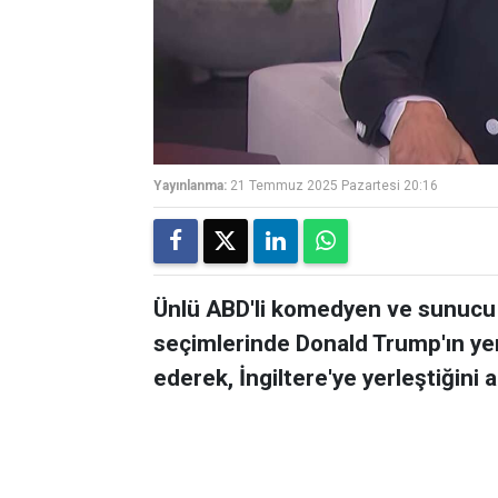
Yayınlanma:
21 Temmuz 2025 Pazartesi 20:16
Ünlü ABD'li komedyen ve sunucu
seçimlerinde Donald Trump'ın ye
ederek, İngiltere'ye yerleştiğini a