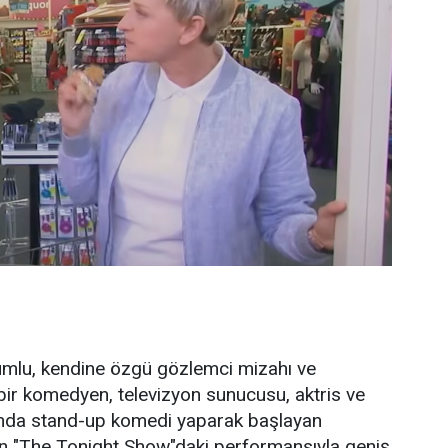
mlu, kendine özgü gözlemci mizahı ve
 bir komedyen, televizyon sunucusu, aktris ve
şında stand-up komedi yaparak başlayan
n "The Tonight Show"daki performansıyla geniş