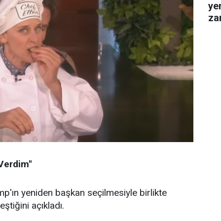
ye
za
gel
Verdim''
'ın yeniden başkan seçilmesiyle birlikte
ştiğini açıkladı.