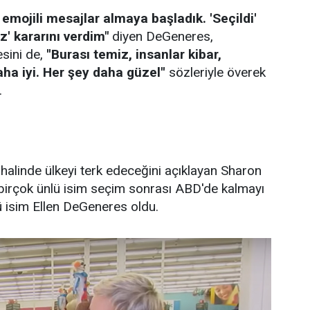
mojili mesajlar almaya başladık. 'Seçildi'
' kararını verdim"
diyen DeGeneres,
esini de,
''Burası temiz, insanlar kibar,
ha iyi. Her şey daha güzel''
sözleriyle överek
.
halinde ülkeyi terk edeceğini açıklayan Sharon
 birçok ünlü isim seçim sonrası ABD'de kalmayı
ü isim Ellen DeGeneres oldu.