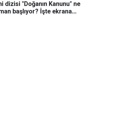
ni dizisi "Doğanın Kanunu" ne
man başlıyor? İşte ekrana
eceği o tarih!