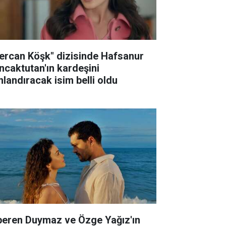
ercan Köşk" dizisinde Hafsanur
ncaktutan'ın kardeşini
nlandıracak isim belli oldu
peren Duymaz ve Özge Yağız'ın