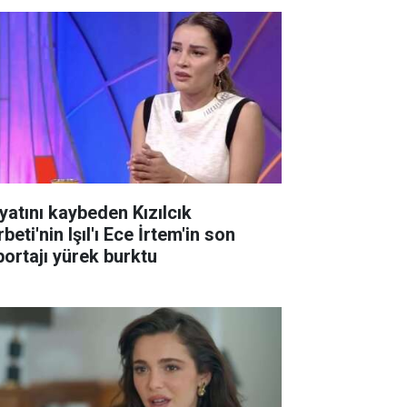
yatını kaybeden Kızılcık
beti'nin Işıl'ı Ece İrtem'in son
portajı yürek burktu