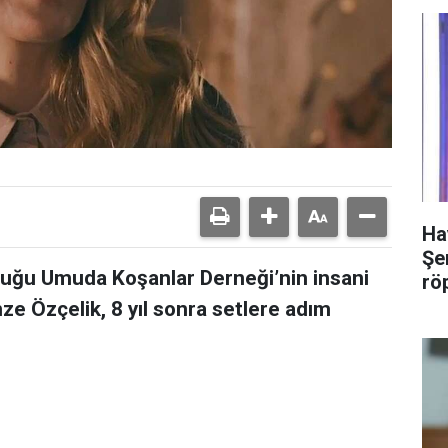
Ha
Şer
uğu Umuda Koşanlar Derneği’nin insani
rö
ze Özçelik, 8 yıl sonra setlere adım