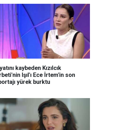
yatını kaybeden Kızılcık
beti'nin Işıl'ı Ece İrtem'in son
portajı yürek burktu