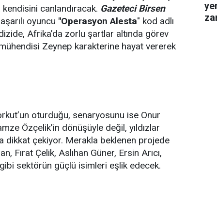
ye
 kendisini canlandıracak.
Gazeteci Birsen
za
aşarılı oyuncu
"Operasyon Alesta
" kod adlı
gel
zide, Afrika’da zorlu şartlar altında görev
 mühendisi Zeynep karakterine hayat vererek
kut’un oturduğu, senaryosunu ise Onur
mze Özçelik’in dönüşüyle değil, yıldızlar
a dikkat çekiyor. Merakla beklenen projede
n, Fırat Çelik, Aslıhan Güner, Ersin Arıcı,
i sektörün güçlü isimleri eşlik edecek.