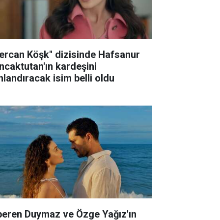
ercan Köşk" dizisinde Hafsanur
ncaktutan'ın kardeşini
nlandıracak isim belli oldu
peren Duymaz ve Özge Yağız'ın