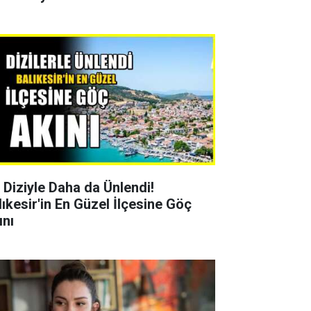
r Diziyle Daha da Ünlendi!
lıkesir'in En Güzel İlçesine Göç
ını