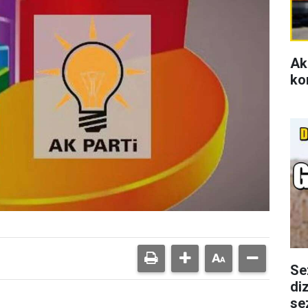
Ak
ko
Se
di
se