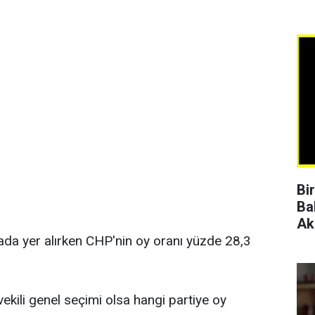
Bi
Ba
Ak
rada yer alırken CHP'nin oy oranı yüzde 28,3
vekili genel seçimi olsa hangi partiye oy