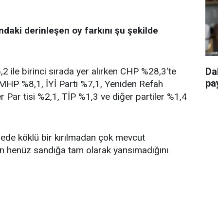
ndaki derinleşen oy farkını şu şekilde
 ile birinci sırada yer alırken CHP %28,3'te
Da
pay
, MHP %8,1, İYİ Parti %7,1, Yeniden Refah
r Par tisi %2,1, TİP %1,3 ve diğer partiler %1,4
ngede köklü bir kırılmadan çok mevcut
in henüz sandığa tam olarak yansımadığını