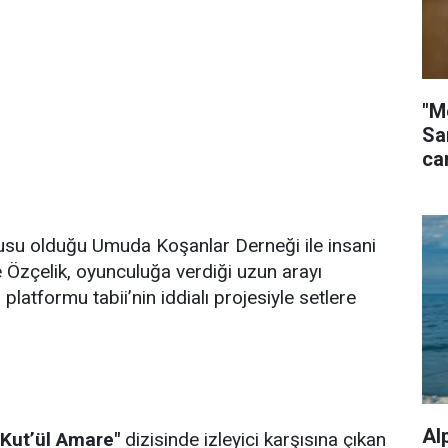
"M
Sa
ca
usu olduğu Umuda Koşanlar Derneği ile insani
 Özçelik, oyunculuğa verdiği uzun arayı
l platformu tabii’nin iddialı projesiyle setlere
Al
Kut’ül Amare"
dizisinde izleyici karşısına çıkan