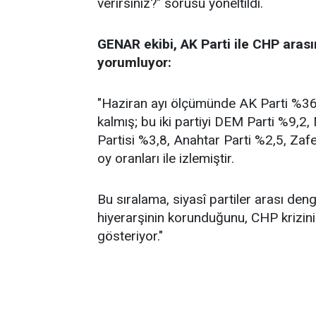
verirsiniz?" sorusu yöneltildi.
GENAR ekibi, AK Parti ile CHP arası
yorumluyor:
"Haziran ayı ölçümünde AK Parti %36,2
kalmış; bu iki partiyi DEM Parti %9,2
Partisi %3,8, Anahtar Parti %2,5, Zafe
oy oranları ile izlemiştir.
Bu sıralama, siyasî partiler arası de
hiyerarşinin korunduğunu, CHP krizin
gösteriyor."