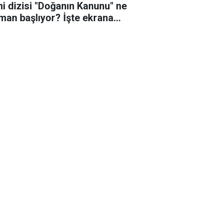
ni dizisi "Doğanın Kanunu" ne
man başlıyor? İşte ekrana
eceği o tarih!