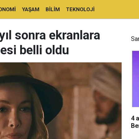
ONOMI
YAŞAM
BILIM
TEKNOLOJI
ıl sonra ekranlara
Sa
si belli oldu
4 
Be