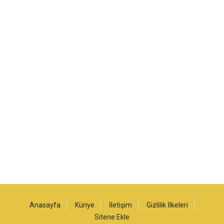
Anasayfa
Künye
İletişim
Gizlilik İlkeleri
Sitene Ekle