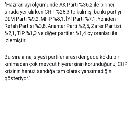
"Haziran ayı ölçümünde AK Parti %36,2 ile birinci
sırada yer alırken CHP %28,3'te kalmış; bu iki partiyi
DEM Parti %9,2, MHP %8,1, İYİ Parti %7,1, Yeniden
Refah Partisi %3,8, Anahtar Parti %2,5, Zafer Par tisi
%2,1, TİP %1,3 ve diğer partiler %1,4 oy oranları ile
izlemiştir.
Bu sıralama, siyasî partiler arası dengede köklü bir
kırılmadan çok mevcut hiyerarşinin korunduğunu, CHP
krizinin henüz sandığa tam olarak yansımadığını
gösteriyor."