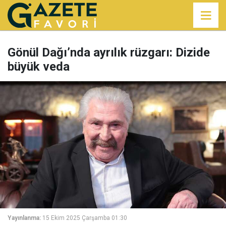
Gönül Dağı’nda ayrılık rüzgarı: Dizide
büyük veda
Yayınlanma:
15 Ekim 2025 Çarşamba 01:30