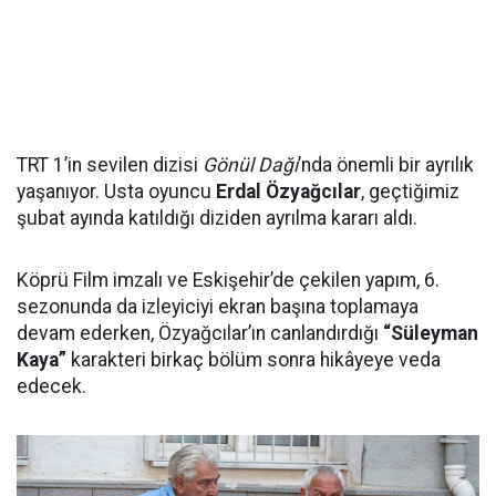
TRT 1’in sevilen dizisi
Gönül Dağı
’nda önemli bir ayrılık
yaşanıyor. Usta oyuncu
Erdal Özyağcılar
, geçtiğimiz
şubat ayında katıldığı diziden ayrılma kararı aldı.
Köprü Film imzalı ve Eskişehir’de çekilen yapım, 6.
sezonunda da izleyiciyi ekran başına toplamaya
devam ederken, Özyağcılar’ın canlandırdığı
“Süleyman
Kaya”
karakteri birkaç bölüm sonra hikâyeye veda
edecek.