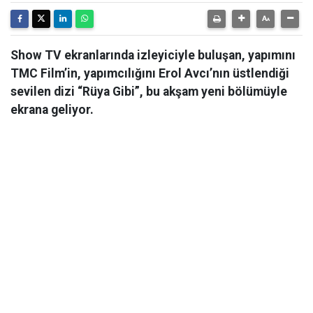
Show TV ekranlarında izleyiciyle buluşan, yapımını
TMC Film’in, yapımcılığını Erol Avcı’nın üstlendiği
sevilen dizi “Rüya Gibi”, bu akşam yeni bölümüyle
ekrana geliyor.