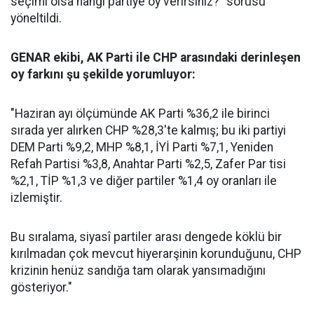
seçimi olsa hangi partiye oy verirsiniz?" sorusu
yöneltildi.
GENAR ekibi, AK Parti ile CHP arasındaki derinleşen
oy farkını şu şekilde yorumluyor:
"Haziran ayı ölçümünde AK Parti %36,2 ile birinci
sırada yer alırken CHP %28,3'te kalmış; bu iki partiyi
DEM Parti %9,2, MHP %8,1, İYİ Parti %7,1, Yeniden
Refah Partisi %3,8, Anahtar Parti %2,5, Zafer Par tisi
%2,1, TİP %1,3 ve diğer partiler %1,4 oy oranları ile
izlemiştir.
Bu sıralama, siyasî partiler arası dengede köklü bir
kırılmadan çok mevcut hiyerarşinin korunduğunu, CHP
krizinin henüz sandığa tam olarak yansımadığını
gösteriyor."