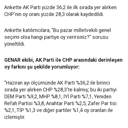
Ankette AK Parti yüzde 36,2 ile ilk sırada yer alırken
CHP'nin oy oranı yüzde 28,3 olarak kaydedildi.
Ankette katılımcılara, "Bu pazar milletvekili genel
seçimi olsa hangi partiye oy verirsiniz?" sorusu
yöneltildi.
GENAR ekibi, AK Parti ile CHP arasındaki derinleşen
oy farkını şu şekilde yorumluyor:
"Haziran ayı ölçümünde AK Parti %36,2 ile birinci
sırada yer alırken CHP %28,3'te kalmış; bu iki partiyi
DEM Parti %9,2, MHP %8,1, İYİ Parti %7,1, Yeniden
Refah Partisi %3,8, Anahtar Parti %2,5, Zafer Par tisi
%2,1, TİP %1,3 ve diğer partiler %1,4 oy oranları ile
izlemiştir.