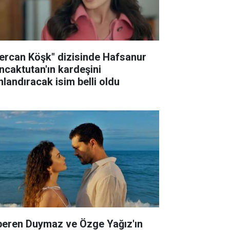
ercan Köşk" dizisinde Hafsanur
ncaktutan'ın kardeşini
nlandıracak isim belli oldu
peren Duymaz ve Özge Yağız'ın