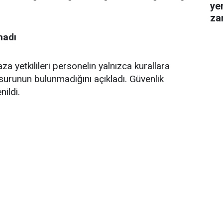
ye
za
gel
madı
a yetkilileri personelin yalnızca kurallara
surunun bulunmadığını açıkladı. Güvenlik
ildi.