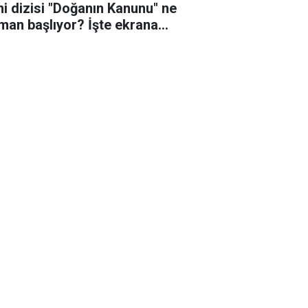
ni dizisi "Doğanın Kanunu" ne
man başlıyor? İşte ekrana
eceği o tarih!