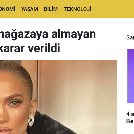
ONOMI
YAŞAM
BILIM
TEKNOLOJI
 mağazaya almayan
Sa
arar verildi
4 
Be