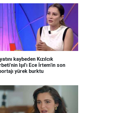
yatını kaybeden Kızılcık
beti'nin Işıl'ı Ece İrtem'in son
portajı yürek burktu