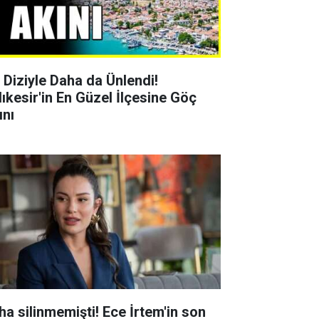
r Diziyle Daha da Ünlendi!
lıkesir'in En Güzel İlçesine Göç
ını
ha silinmemişti! Ece İrtem'in son