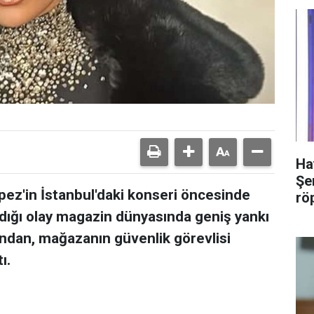
Ha
Şer
pez'in İstanbul'daki konseri öncesinde
rö
adığı olay magazin dünyasında geniş yankı
ından, mağazanın güvenlik görevlisi
ı.