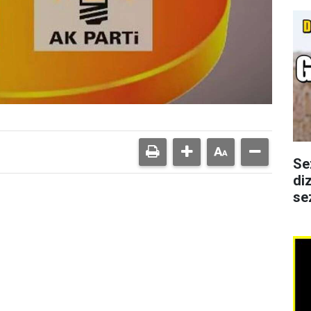
Se
di
se