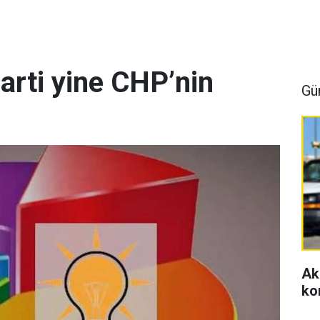
arti yine CHP’nin
Gü
Ak
ko