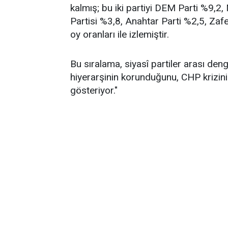
kalmış; bu iki partiyi DEM Parti %9,2
Partisi %3,8, Anahtar Parti %2,5, Zafe
oy oranları ile izlemiştir.
Bu sıralama, siyasî partiler arası de
hiyerarşinin korunduğunu, CHP krizin
gösteriyor."