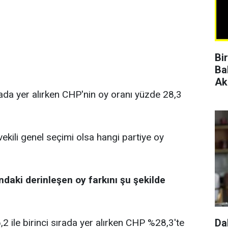
Bi
Ba
Ak
rada yer alırken CHP'nin oy oranı yüzde 28,3
vekili genel seçimi olsa hangi partiye oy
ndaki derinleşen oy farkını şu şekilde
 ile birinci sırada yer alırken CHP %28,3'te
Da