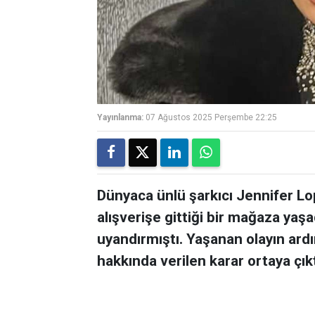
Yayınlanma:
07 Ağustos 2025 Perşembe 22:25
Dünyaca ünlü şarkıcı Jennifer Lo
alışverişe gittiği bir mağaza yaş
uyandırmıştı. Yaşanan olayın ard
hakkında verilen karar ortaya çıkt