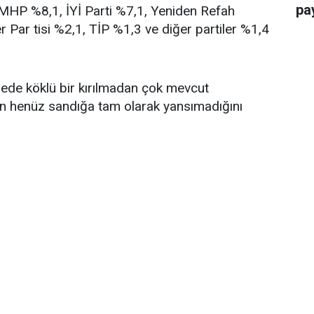
pay
, MHP %8,1, İYİ Parti %7,1, Yeniden Refah
r Par tisi %2,1, TİP %1,3 ve diğer partiler %1,4
ngede köklü bir kırılmadan çok mevcut
in henüz sandığa tam olarak yansımadığını