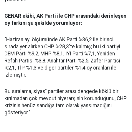
GENAR ekibi, AK Parti ile CHP arasındaki derinleşen
oy farkını şu şekilde yorumluyor:
"Haziran ayı ölçümünde AK Parti %36,2 ile birinci
sırada yer alırken CHP %28,3'te kalmış; bu iki partiyi
DEM Parti %9,2, MHP %8,1, İYİ Parti %7,1, Yeniden
Refah Partisi %3,8, Anahtar Parti %2,5, Zafer Par tisi
%2,1, TİP %1,3 ve diğer partiler %1,4 oy oranları ile
izlemiştir.
Bu sıralama, siyasî partiler arası dengede köklü bir
kırılmadan çok mevcut hiyerarşinin korunduğunu, CHP
krizinin henüz sandığa tam olarak yansımadığını
gösteriyor."