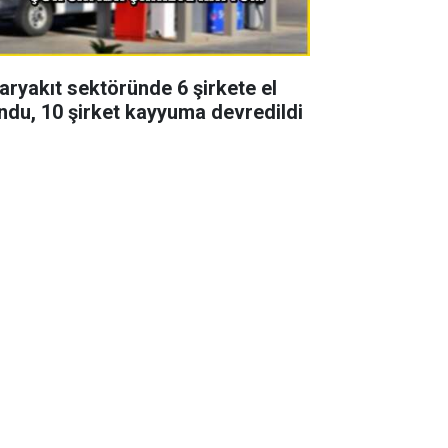
aryakıt sektöründe 6 şirkete el
ndu, 10 şirket kayyuma devredildi
zon finali yapan Uzak şehir
zisinde 2 başrol vedası! Yeni
zonda yoklar