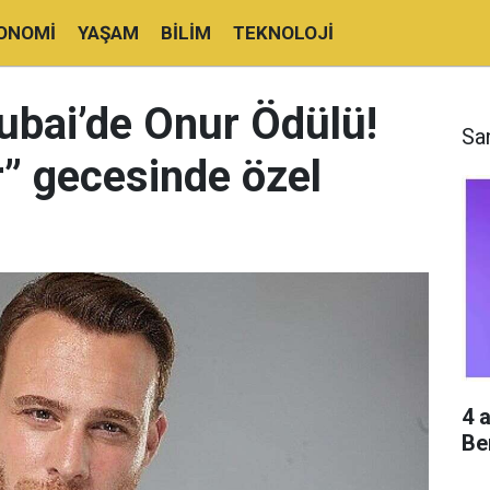
ONOMI
YAŞAM
BILIM
TEKNOLOJI
ubai’de Onur Ödülü!
Sa
” gecesinde özel
4 
Be