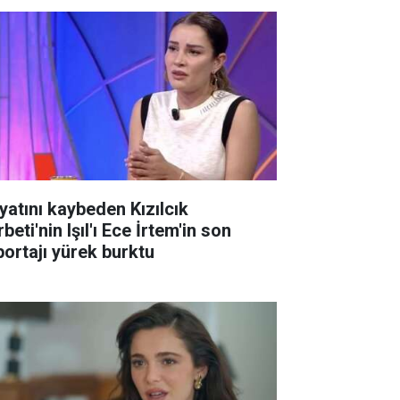
yatını kaybeden Kızılcık
beti'nin Işıl'ı Ece İrtem'in son
portajı yürek burktu