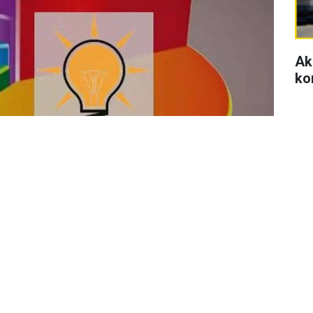
Ak
ko
Se
di
se