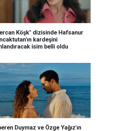
ercan Köşk" dizisinde Hafsanur
ncaktutan'ın kardeşini
nlandıracak isim belli oldu
peren Duymaz ve Özge Yağız'ın