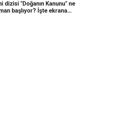
ni dizisi "Doğanın Kanunu" ne
man başlıyor? İşte ekrana
eceği o tarih!