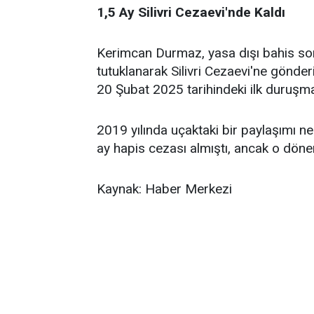
1,5 Ay Silivri Cezaevi'nde Kaldı
Kerimcan Durmaz, yasa dışı bahis so
tutuklanarak Silivri Cezaevi'ne gönder
20 Şubat 2025 tarihindeki ilk duruşmas
2019 yılında uçaktaki bir paylaşımı n
ay hapis cezası almıştı, ancak o döne
Kaynak: Haber Merkezi