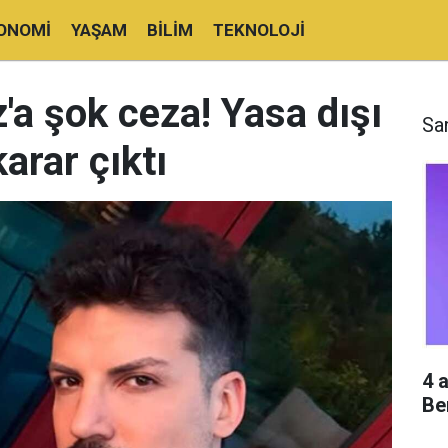
ONOMI
YAŞAM
BILIM
TEKNOLOJI
a şok ceza! Yasa dışı
Sa
arar çıktı
4 
Be