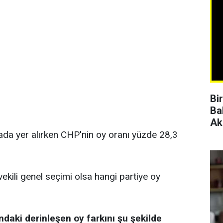
Bi
Ba
Ak
rada yer alırken CHP'nin oy oranı yüzde 28,3
vekili genel seçimi olsa hangi partiye oy
ndaki derinleşen oy farkını şu şekilde