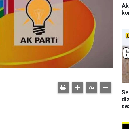
Ak
ko
Se
di
se