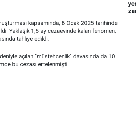
ye
za
gel
ruşturması kapsamında, 8 Ocak 2025 tarihinde
ildi. Yaklaşık 1,5 ay cezaevinde kalan fenomen,
ında tahliye edildi.
edeniyle açılan "müstehcenlik" davasında da 10
mde bu cezası ertelenmişti.