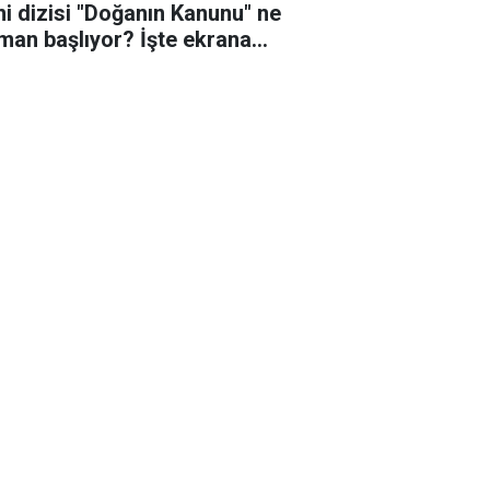
ni dizisi "Doğanın Kanunu" ne
man başlıyor? İşte ekrana
eceği o tarih!