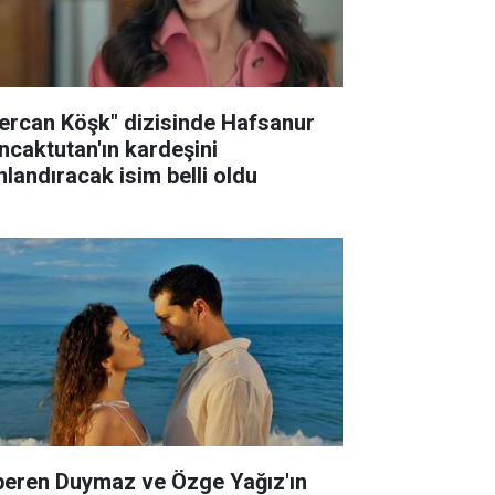
ercan Köşk" dizisinde Hafsanur
ncaktutan'ın kardeşini
nlandıracak isim belli oldu
peren Duymaz ve Özge Yağız'ın