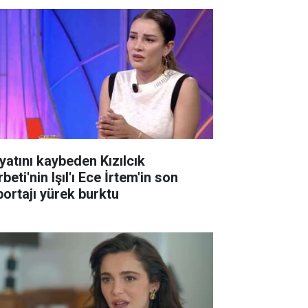
yatını kaybeden Kızılcık
beti'nin Işıl'ı Ece İrtem'in son
portajı yürek burktu