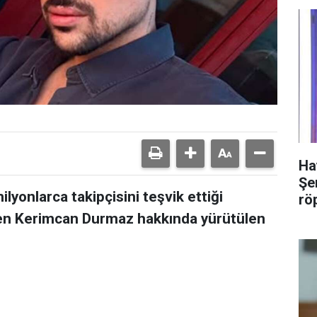
Ha
Şer
lyonlarca takipçisini teşvik ettiği
rö
men Kerimcan Durmaz hakkında yürütülen