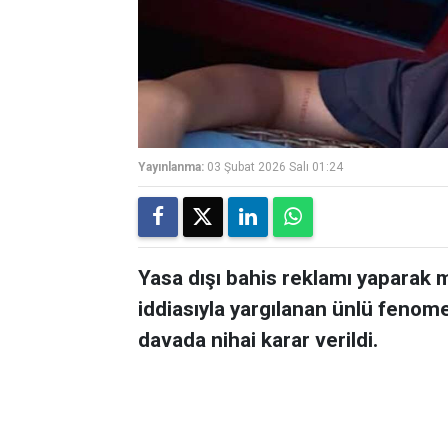
Yayınlanma:
03 Şubat 2026 Salı 01:24
Yasa dışı bahis reklamı yaparak mi
iddiasıyla yargılanan ünlü feno
davada nihai karar verildi.