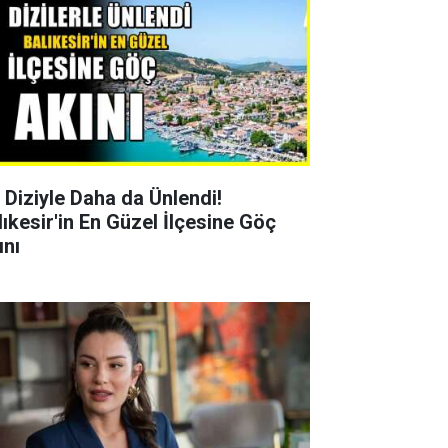
r Diziyle Daha da Ünlendi!
lıkesir'in En Güzel İlçesine Göç
ını