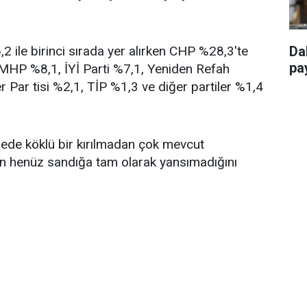
 ile birinci sırada yer alırken CHP %28,3'te
Da
pay
, MHP %8,1, İYİ Parti %7,1, Yeniden Refah
r Par tisi %2,1, TİP %1,3 ve diğer partiler %1,4
ngede köklü bir kırılmadan çok mevcut
in henüz sandığa tam olarak yansımadığını