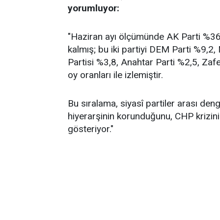
yorumluyor:
"Haziran ayı ölçümünde AK Parti %36,2
kalmış; bu iki partiyi DEM Parti %9,2
Partisi %3,8, Anahtar Parti %2,5, Zafe
oy oranları ile izlemiştir.
Bu sıralama, siyasî partiler arası de
hiyerarşinin korunduğunu, CHP krizin
gösteriyor."