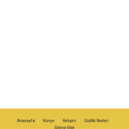
Anasayfa
Künye
İletişim
Gizlilik İlkeleri
Sitene Ekle