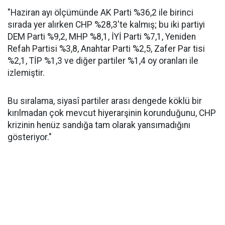
"Haziran ayı ölçümünde AK Parti %36,2 ile birinci
sırada yer alırken CHP %28,3'te kalmış; bu iki partiyi
DEM Parti %9,2, MHP %8,1, İYİ Parti %7,1, Yeniden
Refah Partisi %3,8, Anahtar Parti %2,5, Zafer Par tisi
%2,1, TİP %1,3 ve diğer partiler %1,4 oy oranları ile
izlemiştir.
Bu sıralama, siyasî partiler arası dengede köklü bir
kırılmadan çok mevcut hiyerarşinin korunduğunu, CHP
krizinin henüz sandığa tam olarak yansımadığını
gösteriyor."