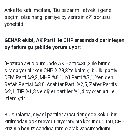
Ankette katılımcılara, "Bu pazar milletvekili genel
seçimi olsa hangi partiye oy verirsiniz?" sorusu
yöneltildi.
GENAR ekibi, AK Parti ile CHP arasındaki derinleşen
oy farkını şu şekilde yorumluyor:
"Haziran ayı ölçümünde AK Parti %36,2 ile birinci
sırada yer alırken CHP %28,3'te kalmış; bu iki partiyi
DEM Parti %9,2, MHP %8,1, İYİ Parti %7,1, Yeniden
Refah Partisi %3,8, Anahtar Parti %2,5, Zafer Par tisi
%2,1, TİP %1,3 ve diğer partiler %1,4 oy oranları ile
izlemiştir.
Bu sıralama, siyasî partiler arası dengede köklü bir
kırılmadan çok mevcut hiyerarşinin korunduğunu, CHP
krizinin henüz sandığa tam olarak yansımadığını