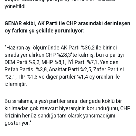
yöneltildi.
GENAR ekibi, AK Parti ile CHP arasındaki derinleşen
oy farkını şu şekilde yorumluyor:
"Haziran ayı ölçümünde AK Parti %36,2 ile birinci
sırada yer alırken CHP %28,3'te kalmış; bu iki partiyi
DEM Parti %9,2, MHP %8,1, İYİ Parti %7,1, Yeniden
Refah Partisi %3,8, Anahtar Parti %2,5, Zafer Par tisi
%2,1, TİP %1,3 ve diğer partiler %1,4 oy oranları ile
izlemiştir.
Bu sıralama, siyasî partiler arası dengede köklü bir
kırılmadan çok mevcut hiyerarşinin korunduğunu, CHP
krizinin henüz sandığa tam olarak yansımadığını
gösteriyor."