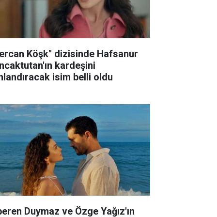
ercan Köşk" dizisinde Hafsanur
ncaktutan'ın kardeşini
nlandıracak isim belli oldu
peren Duymaz ve Özge Yağız'ın