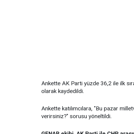
Ankette AK Parti yüzde 36,2 ile ilk sı
olarak kaydedildi.
Ankette katılımcılara, "Bu pazar millet
verirsiniz?" sorusu yöneltildi.
GENAR ekibi, AK Parti ile CHP arası