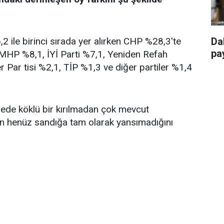
 ile birinci sırada yer alırken CHP %28,3'te
Da
pay
, MHP %8,1, İYİ Parti %7,1, Yeniden Refah
r Par tisi %2,1, TİP %1,3 ve diğer partiler %1,4
ngede köklü bir kırılmadan çok mevcut
in henüz sandığa tam olarak yansımadığını