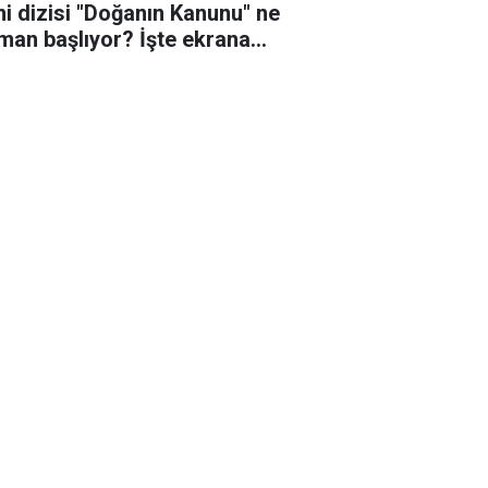
ni dizisi "Doğanın Kanunu" ne
man başlıyor? İşte ekrana
eceği o tarih!