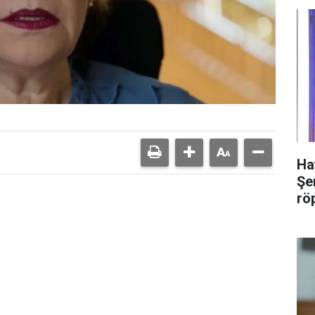
Ha
Şer
rö