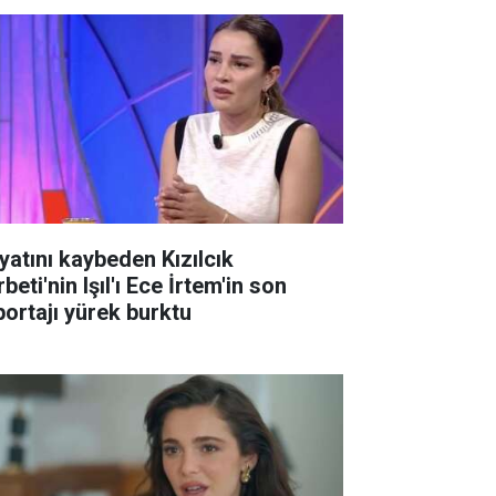
yatını kaybeden Kızılcık
beti'nin Işıl'ı Ece İrtem'in son
portajı yürek burktu