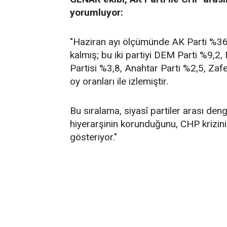
yorumluyor:
"Haziran ayı ölçümünde AK Parti %36,2
kalmış; bu iki partiyi DEM Parti %9,2
Partisi %3,8, Anahtar Parti %2,5, Zafe
oy oranları ile izlemiştir.
Bu sıralama, siyasî partiler arası de
hiyerarşinin korunduğunu, CHP krizin
gösteriyor."