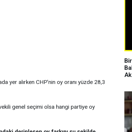
Bi
Ba
Ak
rada yer alırken CHP'nin oy oranı yüzde 28,3
vekili genel seçimi olsa hangi partiye oy
ndaki derinleşen oy farkını şu şekilde