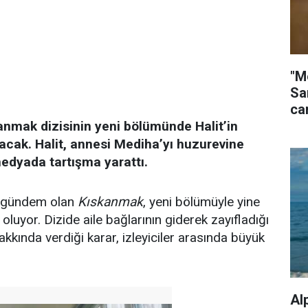
"M
Sa
ca
nmak dizisinin yeni bölümünde Halit’in
rsacak. Halit, annesi Mediha’yı huzurevine
edyada tartışma yarattı.
e gündem olan
Kıskanmak
, yeni bölümüyle yine
uyor. Dizide aile bağlarının giderek zayıfladığı
kkında verdiği karar, izleyiciler arasında büyük
Al