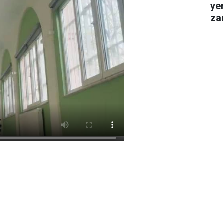
ye
za
gel