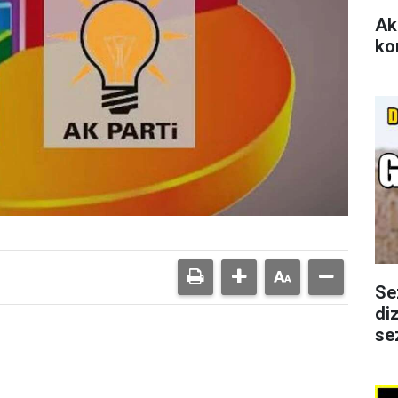
Ak
ko
Se
di
se