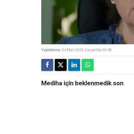
Yayınlanma:
04 Mart 2026 Çarşamba 00:48
Mediha için beklenmedik son