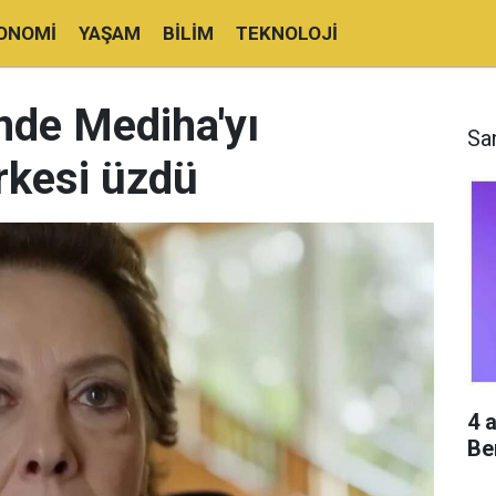
ONOMI
YAŞAM
BILIM
TEKNOLOJI
nde Mediha'yı
Sa
rkesi üzdü
4 
Be