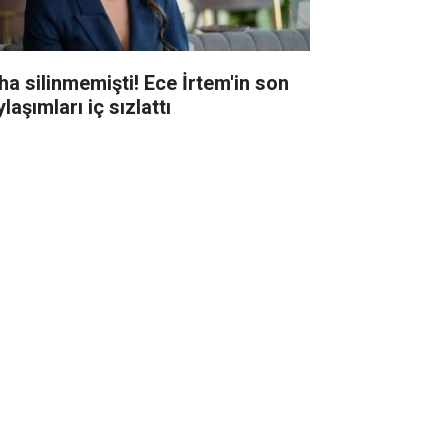
ha silinmemişti! Ece İrtem'in son
laşımları iç sızlattı