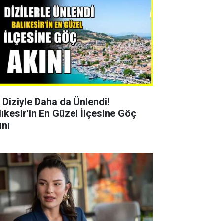
r Diziyle Daha da Ünlendi!
lıkesir'in En Güzel İlçesine Göç
ını