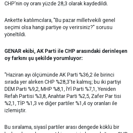
CHP'nin oy oranı yüzde 28,3 olarak kaydedildi.
Ankette katılımcılara, "Bu pazar milletvekili genel
seçimi olsa hangi partiye oy verirsiniz?" sorusu
yöneltildi.
GENAR ekibi, AK Parti ile CHP arasındaki derinleşen
oy farkını şu şekilde yorumluyor:
"Haziran ayı ölçümünde AK Parti %36,2 ile birinci
sırada yer alırken CHP %28,3'te kalmış; bu iki partiyi
DEM Parti %9,2, MHP %8,1, İYİ Parti %7,1, Yeniden
Refah Partisi %3,8, Anahtar Parti %2,5, Zafer Par tisi
%2,1, TİP %1,3 ve diğer partiler %1,4 oy oranları ile
izlemiştir.
Bu sıralama, siyasî partiler arası dengede köklü bir