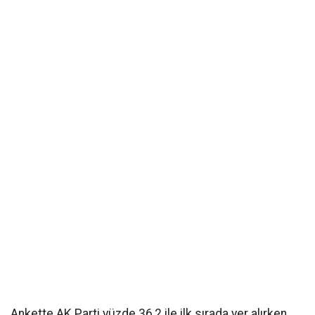
Ankette AK Parti yüzde 36,2 ile ilk sırada yer alırken