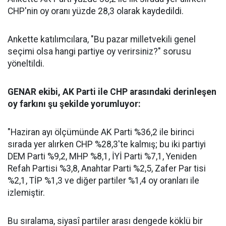
CHP'nin oy oranı yüzde 28,3 olarak kaydedildi.
Ankette katılımcılara, "Bu pazar milletvekili genel
seçimi olsa hangi partiye oy verirsiniz?" sorusu
yöneltildi.
GENAR ekibi, AK Parti ile CHP arasındaki derinleşen
oy farkını şu şekilde yorumluyor:
"Haziran ayı ölçümünde AK Parti %36,2 ile birinci
sırada yer alırken CHP %28,3'te kalmış; bu iki partiyi
DEM Parti %9,2, MHP %8,1, İYİ Parti %7,1, Yeniden
Refah Partisi %3,8, Anahtar Parti %2,5, Zafer Par tisi
%2,1, TİP %1,3 ve diğer partiler %1,4 oy oranları ile
izlemiştir.
Bu sıralama, siyasî partiler arası dengede köklü bir