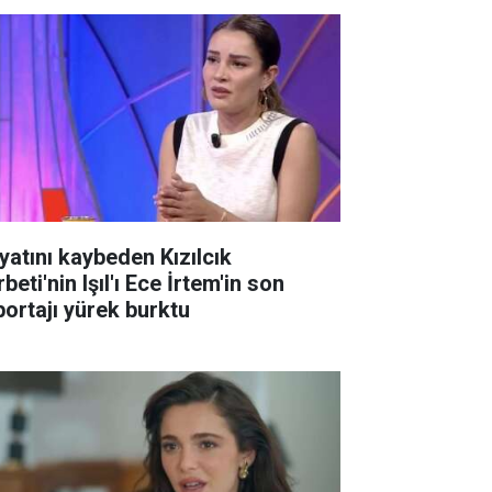
yatını kaybeden Kızılcık
beti'nin Işıl'ı Ece İrtem'in son
portajı yürek burktu