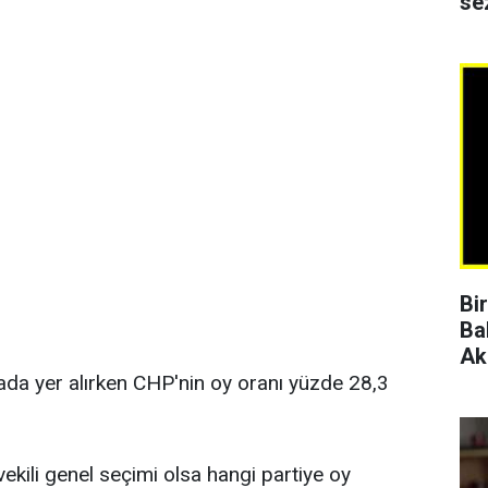
se
Bi
Ba
Ak
rada yer alırken CHP'nin oy oranı yüzde 28,3
vekili genel seçimi olsa hangi partiye oy