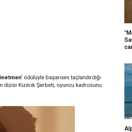
"M
Sa
ca
Yönetmen'
ödülüyle başarısını taçlandırdığı
 dizisi Kızılcık Şerbeti, oyuncu kadrosunu
Al