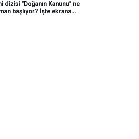
ni dizisi "Doğanın Kanunu" ne
man başlıyor? İşte ekrana
eceği o tarih!