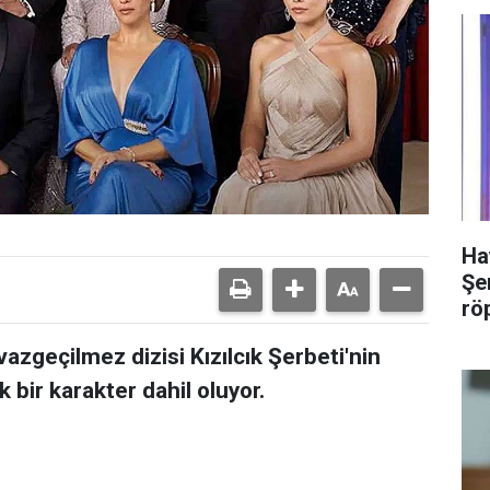
Ha
Şer
rö
zgeçilmez dizisi Kızılcık Şerbeti'nin
 bir karakter dahil oluyor.