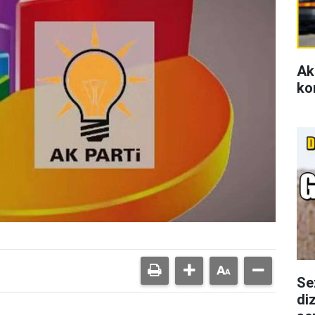
Ak
ko
Se
di