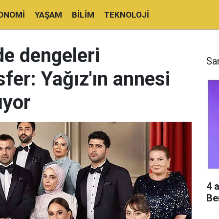
ONOMI
YAŞAM
BILIM
TEKNOLOJI
de dengeleri
Sa
sfer: Yağız'ın annesi
uyor
4 
Be