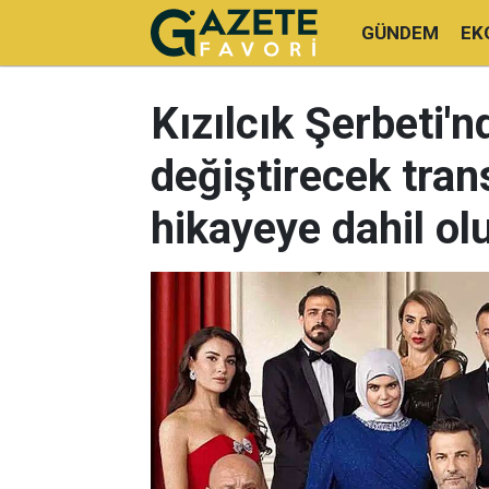
GÜNDEM
EK
Kızılcık Şerbeti'n
değiştirecek tran
hikayeye dahil ol