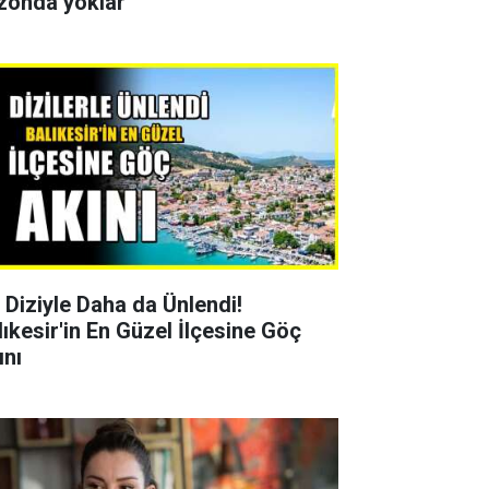
zonda yoklar
r Diziyle Daha da Ünlendi!
lıkesir'in En Güzel İlçesine Göç
ını