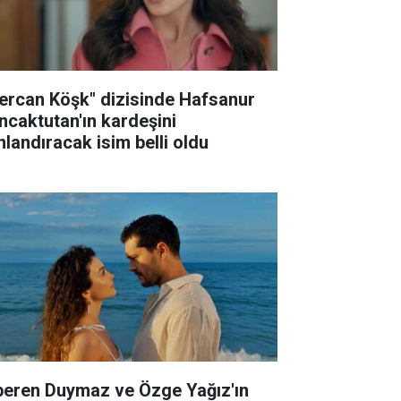
ercan Köşk" dizisinde Hafsanur
ncaktutan'ın kardeşini
nlandıracak isim belli oldu
peren Duymaz ve Özge Yağız'ın