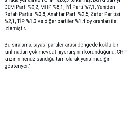
sırada yer alırken CHP %28,3'te kalmış; bu iki partiyi
DEM Parti %9,2, MHP %8,1, İYİ Parti %7,1, Yeniden
Refah Partisi %3,8, Anahtar Parti %2,5, Zafer Par tisi
%2,1, TİP %1,3 ve diğer partiler %1,4 oy oranları ile
izlemiştir.
Bu sıralama, siyasî partiler arası dengede köklü bir
kırılmadan çok mevcut hiyerarşinin korunduğunu, CHP
krizinin henüz sandığa tam olarak yansımadığını
gösteriyor."