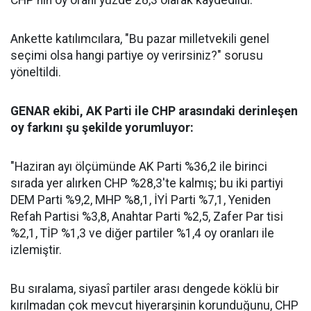
CHP'nin oy oranı yüzde 28,3 olarak kaydedildi.
Ankette katılımcılara, "Bu pazar milletvekili genel
seçimi olsa hangi partiye oy verirsiniz?" sorusu
yöneltildi.
GENAR ekibi, AK Parti ile CHP arasındaki derinleşen
oy farkını şu şekilde yorumluyor:
"Haziran ayı ölçümünde AK Parti %36,2 ile birinci
sırada yer alırken CHP %28,3'te kalmış; bu iki partiyi
DEM Parti %9,2, MHP %8,1, İYİ Parti %7,1, Yeniden
Refah Partisi %3,8, Anahtar Parti %2,5, Zafer Par tisi
%2,1, TİP %1,3 ve diğer partiler %1,4 oy oranları ile
izlemiştir.
Bu sıralama, siyasî partiler arası dengede köklü bir
kırılmadan çok mevcut hiyerarşinin korunduğunu, CHP