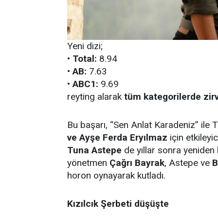
Yeni dizi;
•
Total:
8.94
•
AB:
7.63
•
ABC1:
9.69
reyting alarak
tüm kategorilerde zir
Bu başarı, “Sen Anlat Karadeniz” ile T
ve Ayşe Ferda Eryılmaz
için etkileyi
Tuna Astepe
de yıllar sonra yeniden 
yönetmen
Çağrı Bayrak
, Astepe ve
B
horon oynayarak kutladı.
Kızılcık Şerbeti düşüşte