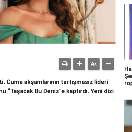
Ha
Şer
ti. Cuma akşamlarının tartışmasız lideri
rö
unu “Taşacak Bu Deniz”e kaptırdı. Yeni dizi