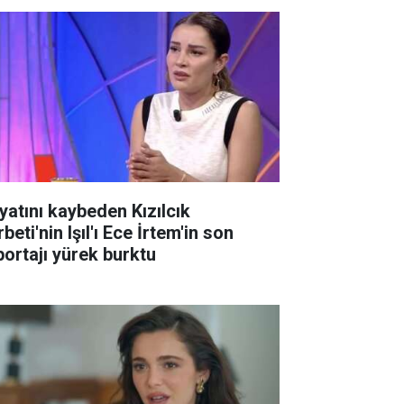
yatını kaybeden Kızılcık
beti'nin Işıl'ı Ece İrtem'in son
portajı yürek burktu