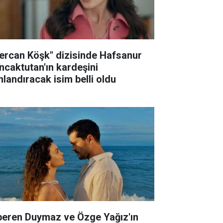
ercan Köşk" dizisinde Hafsanur
ncaktutan'ın kardeşini
nlandıracak isim belli oldu
peren Duymaz ve Özge Yağız'ın