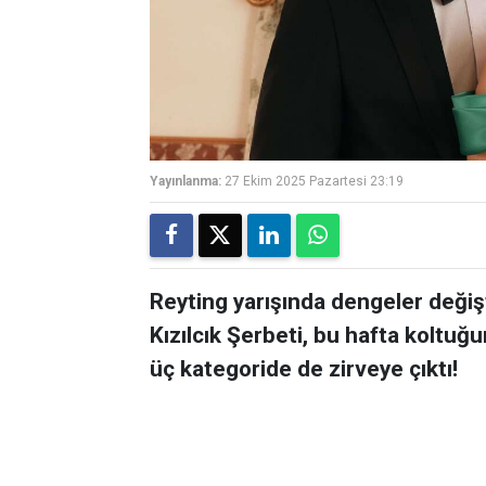
Yayınlanma:
27 Ekim 2025 Pazartesi 23:19
Reyting yarışında dengeler değiş
Kızılcık Şerbeti, bu hafta koltuğ
üç kategoride de zirveye çıktı!