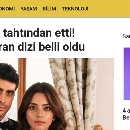
ONOMI
YAŞAM
BILIM
TEKNOLOJI
 tahtından etti!
Sa
an dizi belli oldu
4 
Be