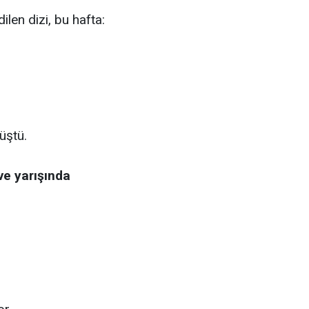
ilen dizi, bu hafta:
düştü.
ve yarışında