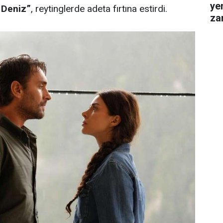
ye
 Deniz”
, reytinglerde adeta fırtına estirdi.
za
gel