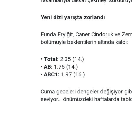
rakamlarıyla dikkat çekmeyi sürdürüy
Yeni dizi yarışta zorlandı
Funda Eryiğit, Caner Cindoruk ve Zerr
bölümüyle beklentilerin altında kaldı:
•
Total:
2.35 (14.)
•
AB:
1.75 (14.)
•
ABC1:
1.97 (16.)
Cuma geceleri dengeler değişiyor gibi 
seviyor… önümüzdeki haftalarda tablo 