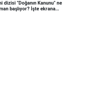
ni dizisi "Doğanın Kanunu" ne
man başlıyor? İşte ekrana
eceği o tarih!