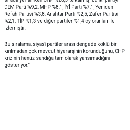
sırada yer alırken CHP %28,3'te kalmış; bu iki partiyi
DEM Parti %9,2, MHP %8,1, İYİ Parti %7,1, Yeniden
Refah Partisi %3,8, Anahtar Parti %2,5, Zafer Par tisi
%2,1, TİP %1,3 ve diğer partiler %1,4 oy oranları ile
izlemiştir.
Bu sıralama, siyasî partiler arası dengede köklü bir
kırılmadan çok mevcut hiyerarşinin korunduğunu, CHP
krizinin henüz sandığa tam olarak yansımadığını
gösteriyor."