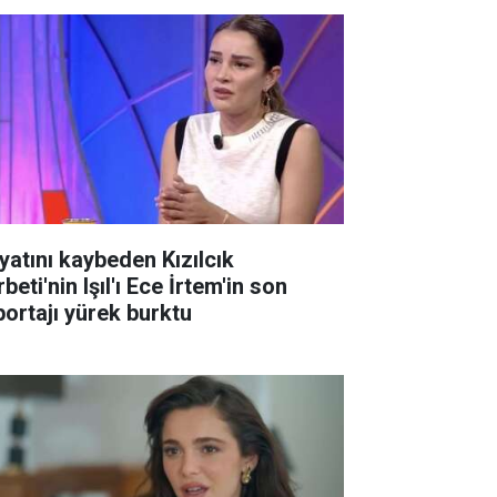
yatını kaybeden Kızılcık
beti'nin Işıl'ı Ece İrtem'in son
portajı yürek burktu