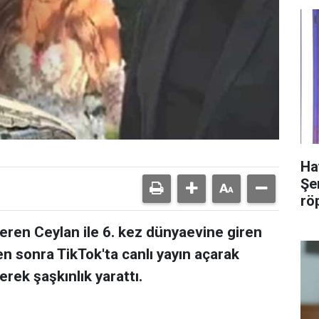
Ha
Şer
rö
seren Ceylan ile 6. kez dünyaevine giren
n sonra TikTok'ta canlı yayın açarak
erek şaşkınlık yarattı.