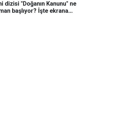
ni dizisi "Doğanın Kanunu" ne
man başlıyor? İşte ekrana
eceği o tarih!