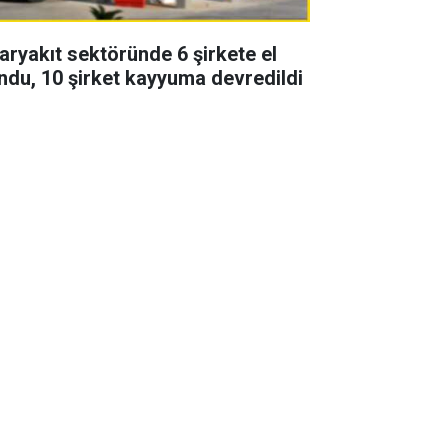
aryakıt sektöründe 6 şirkete el
ndu, 10 şirket kayyuma devredildi
zon finali yapan Uzak şehir
zisinde 2 başrol vedası! Yeni
zonda yoklar