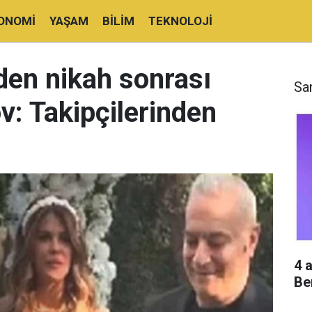
ONOMI
YAŞAM
BILIM
TEKNOLOJI
den nikah sonrası
Sa
şov: Takipçilerinden
4 
Be