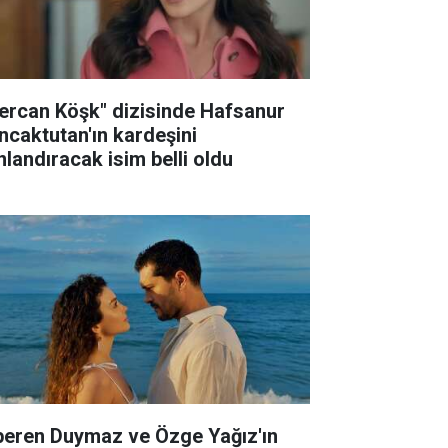
ercan Köşk" dizisinde Hafsanur
ncaktutan'ın kardeşini
nlandıracak isim belli oldu
peren Duymaz ve Özge Yağız'ın