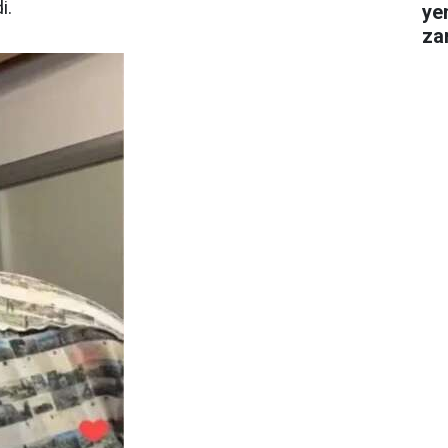
i.
ye
za
gel