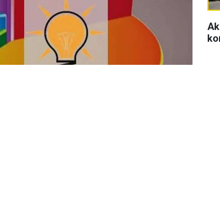
Ak
ko
Se
di
se