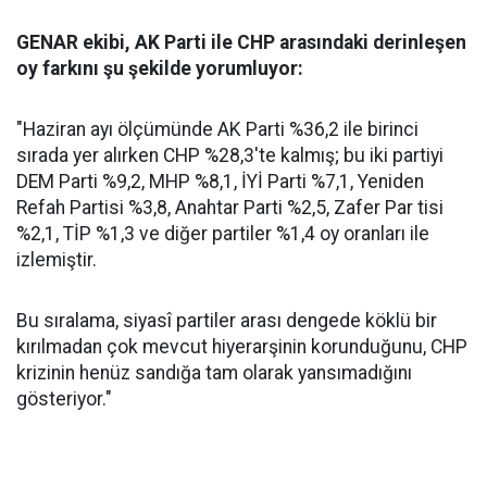
GENAR ekibi, AK Parti ile CHP arasındaki derinleşen
oy farkını şu şekilde yorumluyor:
"Haziran ayı ölçümünde AK Parti %36,2 ile birinci
sırada yer alırken CHP %28,3'te kalmış; bu iki partiyi
DEM Parti %9,2, MHP %8,1, İYİ Parti %7,1, Yeniden
Refah Partisi %3,8, Anahtar Parti %2,5, Zafer Par tisi
%2,1, TİP %1,3 ve diğer partiler %1,4 oy oranları ile
izlemiştir.
Bu sıralama, siyasî partiler arası dengede köklü bir
kırılmadan çok mevcut hiyerarşinin korunduğunu, CHP
krizinin henüz sandığa tam olarak yansımadığını
gösteriyor."