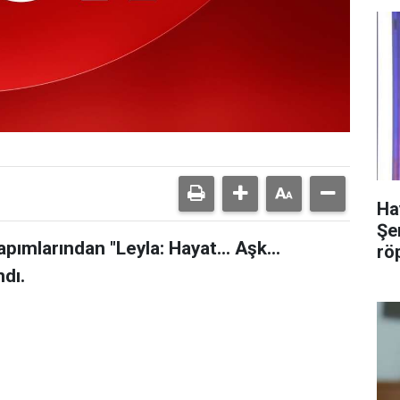
Ha
Şer
yapımlarından "Leyla: Hayat… Aşk…
rö
ndı.