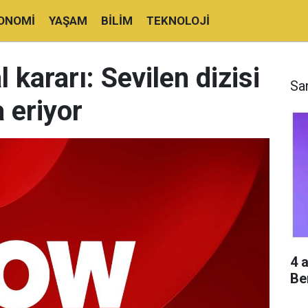
ONOMI
YAŞAM
BILIM
TEKNOLOJI
kararı: Sevilen dizisi
Sa
 eriyor
4 
Be