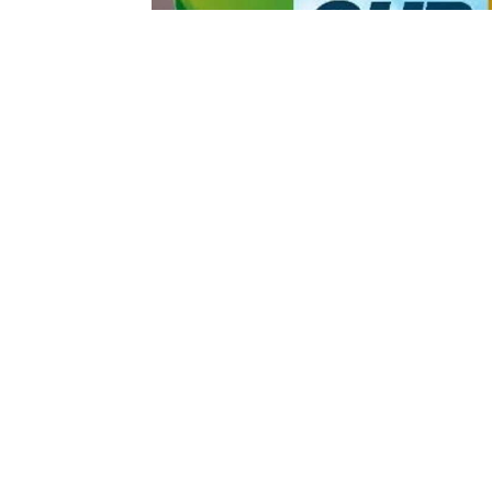
Yayınlanma:
10 Temmuz 2026 Cuma 13:13
CHP geriliyor