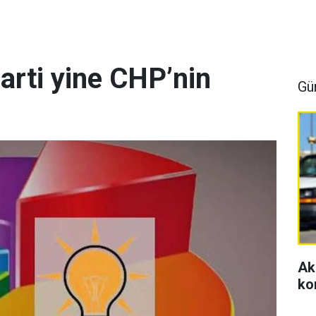
arti yine CHP’nin
Gü
Ak
ko