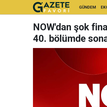
GÜNDEM
EK
NOW'dan şok final 
40. bölümde sona