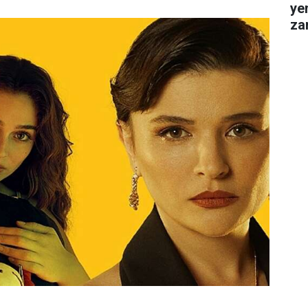
ye
za
gel