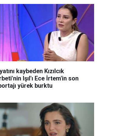
yatını kaybeden Kızılcık
beti'nin Işıl'ı Ece İrtem'in son
portajı yürek burktu