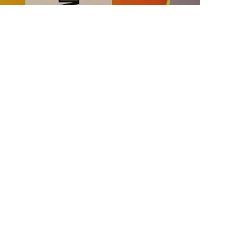
Se
di
se