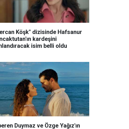
ercan Köşk" dizisinde Hafsanur
ncaktutan'ın kardeşini
nlandıracak isim belli oldu
peren Duymaz ve Özge Yağız'ın