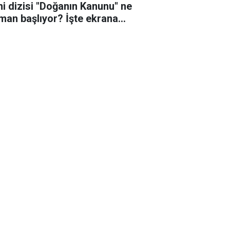
ni dizisi "Doğanın Kanunu" ne
man başlıyor? İşte ekrana
eceği o tarih!