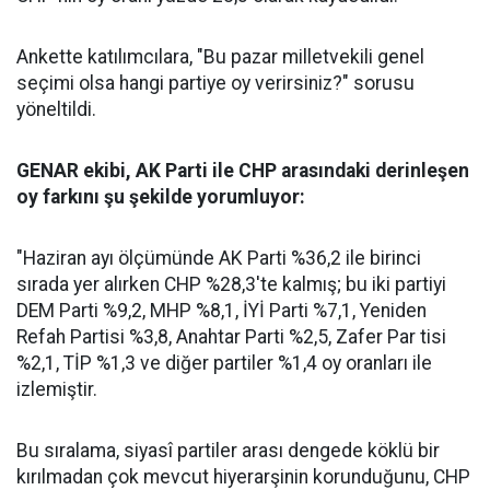
Ankette katılımcılara, "Bu pazar milletvekili genel
seçimi olsa hangi partiye oy verirsiniz?" sorusu
yöneltildi.
GENAR ekibi, AK Parti ile CHP arasındaki derinleşen
oy farkını şu şekilde yorumluyor:
"Haziran ayı ölçümünde AK Parti %36,2 ile birinci
sırada yer alırken CHP %28,3'te kalmış; bu iki partiyi
DEM Parti %9,2, MHP %8,1, İYİ Parti %7,1, Yeniden
Refah Partisi %3,8, Anahtar Parti %2,5, Zafer Par tisi
%2,1, TİP %1,3 ve diğer partiler %1,4 oy oranları ile
izlemiştir.
Bu sıralama, siyasî partiler arası dengede köklü bir
kırılmadan çok mevcut hiyerarşinin korunduğunu, CHP