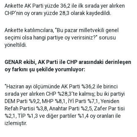
Ankette AK Parti yüzde 36,2 ile ilk sırada yer alırken
CHP'nin oy oranı yüzde 28,3 olarak kaydedildi.
Ankette katılımcılara, "Bu pazar milletvekili genel
seçimi olsa hangi partiye oy verirsiniz?" sorusu
yöneltildi.
GENAR ekibi, AK Parti ile CHP arasındaki derinleşen
oy farkını şu şekilde yorumluyor:
"Haziran ayı ölçümünde AK Parti %36,2 ile birinci
sırada yer alırken CHP %28,3'te kalmış; bu iki partiyi
DEM Parti %9,2, MHP %8,1, İYİ Parti %7,1, Yeniden
Refah Partisi %3,8, Anahtar Parti %2,5, Zafer Par tisi
%2,1, TİP %1,3 ve diğer partiler %1,4 oy oranları ile
izlemiştir.