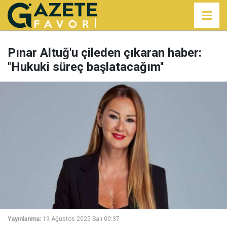
Pınar Altuğ'u çileden çıkaran haber:
''Hukuki süreç başlatacağım''
Yayınlanma:
19 Ağustos 2025 Salı 00:37